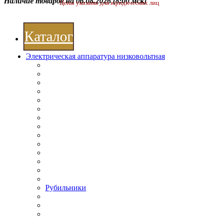
Наличие товаров на 06.08.2026
(8:00 мск)
Цены указаны для юридических лиц
Каталог
Электрическая аппаратура низковольтная
Рубильники