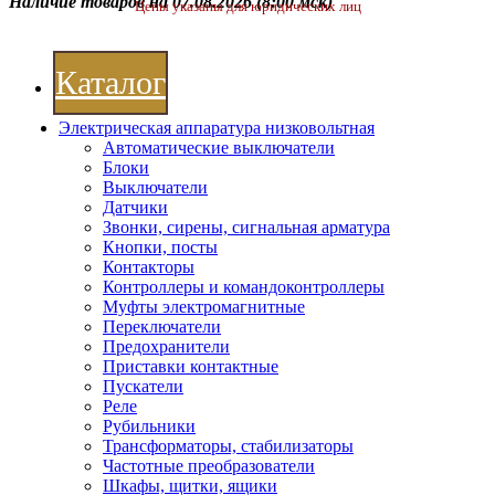
Наличие товаров на 07.08.2026
(8:00 мск)
Цены указаны для юридических лиц
Каталог
Электрическая аппаратура низковольтная
Автоматические выключатели
Блоки
Выключатели
Датчики
Звонки, сирены, сигнальная арматура
Кнопки, посты
Контакторы
Контроллеры и командоконтроллеры
Муфты электромагнитные
Переключатели
Предохранители
Приставки контактные
Пускатели
Реле
Рубильники
Трансформаторы, стабилизаторы
Частотные преобразователи
Шкафы, щитки, ящики