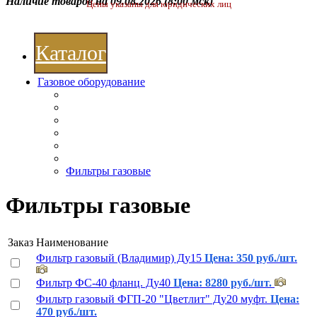
Наличие товаров на 09.08.2026
(8:00 мск)
Цены указаны для юридических лиц
Каталог
Газовое оборудование
Фильтры газовые
Фильтры газовые
Заказ
Наименование
Фильтр газовый (Владимир) Ду15
Цена: 350 руб./шт.
Фильтр ФС-40 фланц. Ду40
Цена: 8280 руб./шт.
Фильтр газовый ФГП-20 "Цветлит" Ду20 муфт.
Цена:
470 руб./шт.