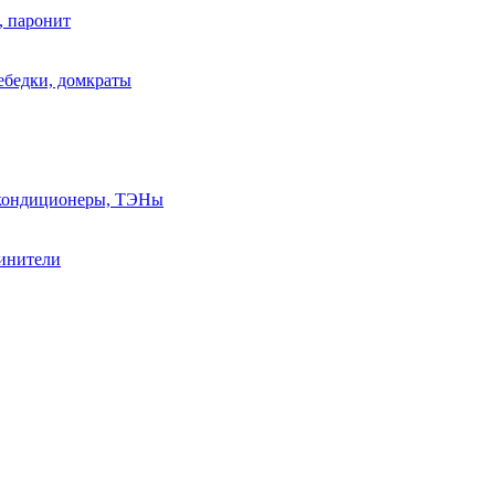
, паронит
лебедки, домкраты
, кондиционеры, ТЭНы
линители