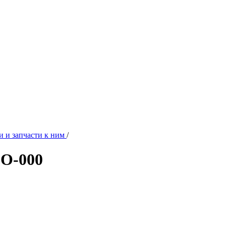
и и запчасти к ним
/
LO-000