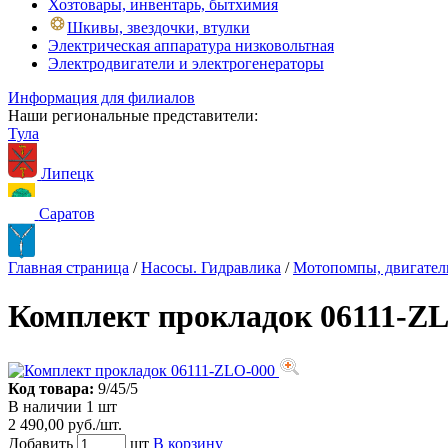
Хозтовары, инвентарь, бытхимия
Шкивы, звездочки, втулки
Электрическая аппаратура низковольтная
Электродвигатели и электрогенераторы
Информация для филиалов
Наши региональные представители:
Тула
Липецк
Саратов
Главная страница
/
Насосы. Гидравлика
/
Мотопомпы, двигател
Комплект прокладок 06111-Z
Код товара:
9/45/5
В наличии 1 шт
2 490,00 руб./шт.
Добавить
шт
В корзину