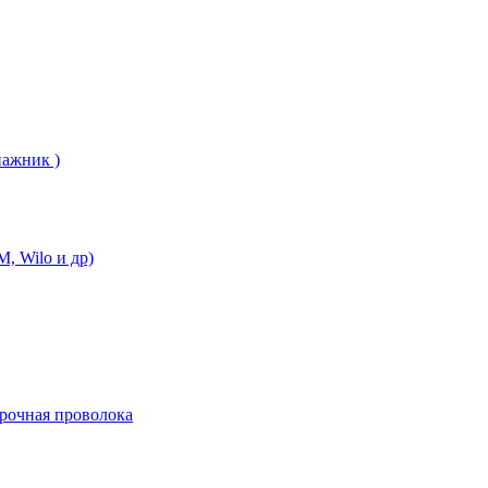
нажник )
, Wilo и др)
арочная проволока