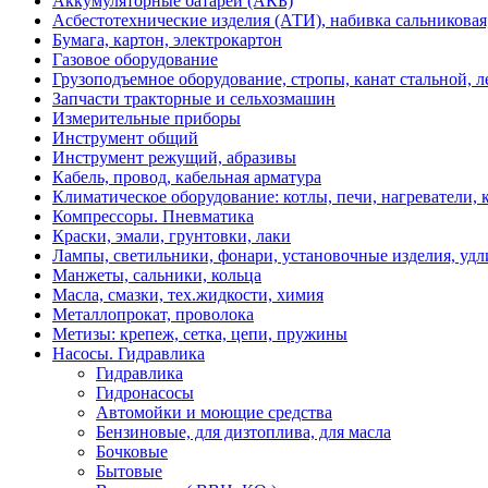
Аккумуляторные батареи (АКБ)
Асбестотехнические изделия (АТИ), набивка сальниковая
Бумага, картон, электрокартон
Газовое оборудование
Грузоподъемное оборудование, стропы, канат стальной, 
Запчасти тракторные и сельхозмашин
Измерительные приборы
Инструмент общий
Инструмент режущий, абразивы
Кабель, провод, кабельная арматура
Климатическое оборудование: котлы, печи, нагреватели
Компрессоры. Пневматика
Краски, эмали, грунтовки, лаки
Лампы, светильники, фонари, установочные изделия, уд
Манжеты, сальники, кольца
Масла, смазки, тех.жидкости, химия
Металлопрокат, проволока
Метизы: крепеж, сетка, цепи, пружины
Насосы. Гидравлика
Гидравлика
Гидронасосы
Автомойки и моющие средства
Бензиновые, для дизтоплива, для масла
Бочковые
Бытовые