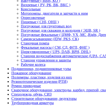
Вакуумные ( ВВН, КО )
Вихревые ( PV, РК, ВК, ВКС )
Консольные
Мотопомпы, двигатели и запчасти к ним
Опресовочные
Пищевые ( CHI, ОНЦ )
Погружные для грунтовых вод
Погружные для скважин и колодцев ( ЭЦВ, SR )
Погружные фекальные ( ЦМФ, VX ,MC ,Right, Дре
Самовсасывающие (JDW, PKS, СК)
Станочная помпа
Фекальные насосы ( СМ, СД, ФГП, ФНГ )
Циркуляционные ( UPS, DAB, ВРН, DHL)
Станции водоснабжения автоматические (UPA, CАМ
Станция управления и защиты
Рабочие колеса
Подшипники, подшипниковые узлы
Пожарное оборудование
Полимеры, пластики, изделия из них
Резинотехнические изделия (РТИ)
Ремни приводные
Сварочное оборудование, электроды, карбид, припой, св
Спецодежда, обувь, СИЗ
Строительное оборудование, редукторы
Трубопроводная арматура