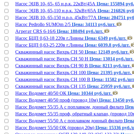
Насос ЭЦВ 10- 65- 65 н.р.к. 22кВт/45А
Цена: 155894 руб
Насос ЭЦВ 10- 65-110 н.р.к. 32кВт/65А
Цена: 216826 руб
Насос ЭЦВ 10- 65-150 н.р.о. 45кВт/77А
Цена: 204751 руб
Насос Pedrollo SUMOm 2/5
Цена: 34113 руб./шт.
Агрегат CRS 6-16/6
Цена: 188494 руб./шт.
Насос БЦП 0,63-18 220в г.Ливны
Цена: 6349 руб./шт.
Насос БЦП 0,63-25 220в г.Ливны
Цена: 6039.8 руб./шт.
Скважинный насос Вихрь СН 50
Цена: 12149 руб./шт.
Скважинный насос Вихрь СН 50 Н
Цена: 13014 руб./шт.
Скважинный насос Вихрь СН 90 В
Цена: 8213 руб./шт.
Скважинный насос Вихрь СН 100
Цена: 21395 руб./шт.
Скважинный насос Вихрь СН 100 В
Цена: 11582 руб./шт
Скважинный насос Вихрь СН 135
Цена: 25959 руб./шт.
Насос Водомет 40/50 ОК
Цена: 10344 руб./шт.
Насос Водомет 40/50 проф (провод 10м)
Цена: 13450 руб
Насос Водомет 55/35 А с поплавком, донный фильтр
Цена
Насос Водомет 55/35 проф, обратный клапан, (провод 10
Насос Водомет 55/50 А с поплавком донный фильтр
Цена
Насос Водомет 55/50 ОК (провод 20м)
Цена: 15336 руб./