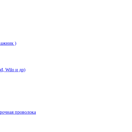
нажник )
, Wilo и др)
арочная проволока