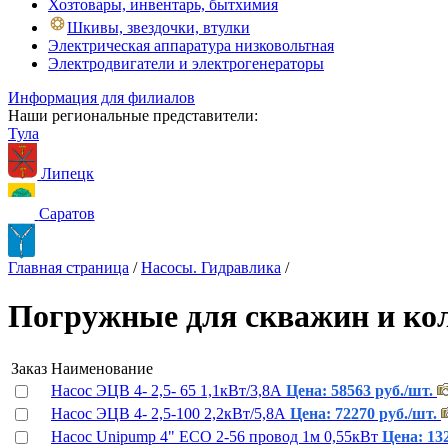
Хозтовары, инвентарь, бытхимия
Шкивы, звездочки, втулки
Электрическая аппаратура низковольтная
Электродвигатели и электрогенераторы
Информация для филиалов
Наши региональные представители:
Тула
Липецк
Саратов
Главная страница
/
Насосы. Гидравлика
/
Погружные для скважин и кол
Заказ
Наименование
Насос ЭЦВ 4- 2,5- 65 1,1кВт/3,8А
Цена: 58563 руб./шт.
Насос ЭЦВ 4- 2,5-100 2,2кВт/5,8А
Цена: 72270 руб./шт.
Насос Unipump 4" ЕСО 2-56 провод 1м 0,55кВт
Цена: 13