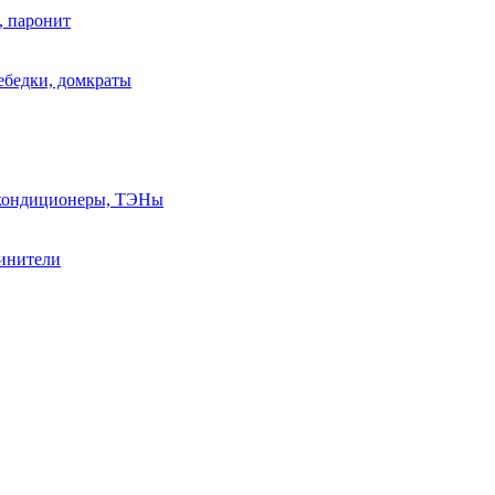
, паронит
лебедки, домкраты
, кондиционеры, ТЭНы
линители