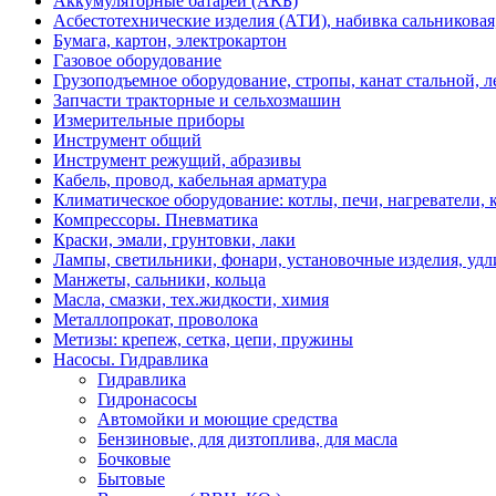
Аккумуляторные батареи (АКБ)
Асбестотехнические изделия (АТИ), набивка сальниковая
Бумага, картон, электрокартон
Газовое оборудование
Грузоподъемное оборудование, стропы, канат стальной, 
Запчасти тракторные и сельхозмашин
Измерительные приборы
Инструмент общий
Инструмент режущий, абразивы
Кабель, провод, кабельная арматура
Климатическое оборудование: котлы, печи, нагреватели
Компрессоры. Пневматика
Краски, эмали, грунтовки, лаки
Лампы, светильники, фонари, установочные изделия, уд
Манжеты, сальники, кольца
Масла, смазки, тех.жидкости, химия
Металлопрокат, проволока
Метизы: крепеж, сетка, цепи, пружины
Насосы. Гидравлика
Гидравлика
Гидронасосы
Автомойки и моющие средства
Бензиновые, для дизтоплива, для масла
Бочковые
Бытовые