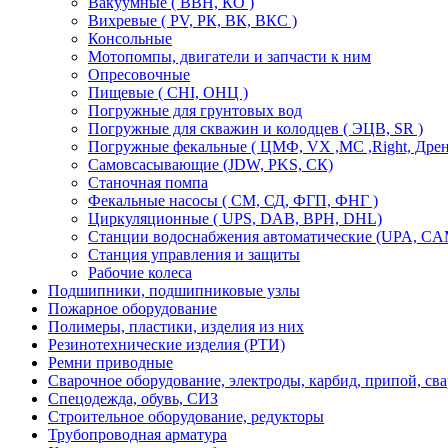
Вакуумные ( ВВН, КО )
Вихревые ( PV, РК, ВК, ВКС )
Консольные
Мотопомпы, двигатели и запчасти к ним
Опресовочные
Пищевые ( CHI, ОНЦ )
Погружные для грунтовых вод
Погружные для скважин и колодцев ( ЭЦВ, SR )
Погружные фекальные ( ЦМФ, VX ,MC ,Right, Дре
Самовсасывающие (JDW, PKS, СК)
Станочная помпа
Фекальные насосы ( СМ, СД, ФГП, ФНГ )
Циркуляционные ( UPS, DAB, ВРН, DHL)
Станции водоснабжения автоматические (UPA, CАМ
Станция управления и защиты
Рабочие колеса
Подшипники, подшипниковые узлы
Пожарное оборудование
Полимеры, пластики, изделия из них
Резинотехнические изделия (РТИ)
Ремни приводные
Сварочное оборудование, электроды, карбид, припой, св
Спецодежда, обувь, СИЗ
Строительное оборудование, редукторы
Трубопроводная арматура