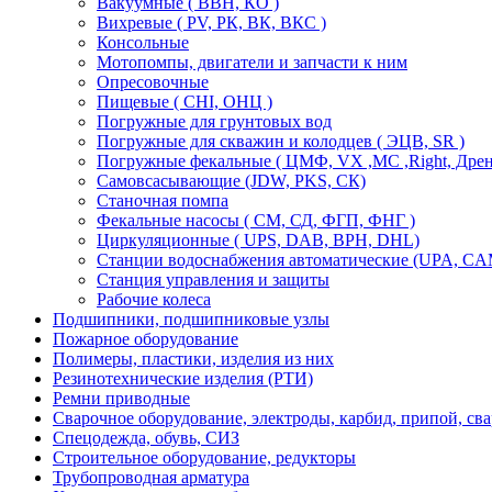
Вакуумные ( ВВН, КО )
Вихревые ( PV, РК, ВК, ВКС )
Консольные
Мотопомпы, двигатели и запчасти к ним
Опресовочные
Пищевые ( CHI, ОНЦ )
Погружные для грунтовых вод
Погружные для скважин и колодцев ( ЭЦВ, SR )
Погружные фекальные ( ЦМФ, VX ,MC ,Right, Дре
Самовсасывающие (JDW, PKS, СК)
Станочная помпа
Фекальные насосы ( СМ, СД, ФГП, ФНГ )
Циркуляционные ( UPS, DAB, ВРН, DHL)
Станции водоснабжения автоматические (UPA, CАМ
Станция управления и защиты
Рабочие колеса
Подшипники, подшипниковые узлы
Пожарное оборудование
Полимеры, пластики, изделия из них
Резинотехнические изделия (РТИ)
Ремни приводные
Сварочное оборудование, электроды, карбид, припой, св
Спецодежда, обувь, СИЗ
Строительное оборудование, редукторы
Трубопроводная арматура