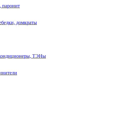
, паронит
лебедки, домкраты
, кондиционеры, ТЭНы
линители