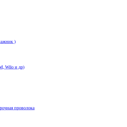
нажник )
, Wilo и др)
арочная проволока