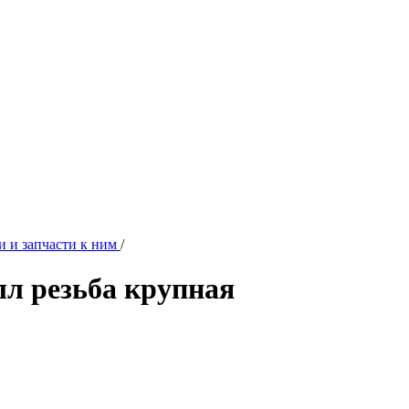
и и запчасти к ним
/
лл резьба крупная