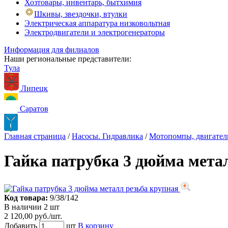
Хозтовары, инвентарь, бытхимия
Шкивы, звездочки, втулки
Электрическая аппаратура низковольтная
Электродвигатели и электрогенераторы
Информация для филиалов
Наши региональные представители:
Тула
Липецк
Саратов
Главная страница
/
Насосы. Гидравлика
/
Мотопомпы, двигател
Гайка патрубка 3 дюйма мета
Код товара:
9/38/142
В наличии 2 шт
2 120,00 руб./шт.
Добавить
шт
В корзину