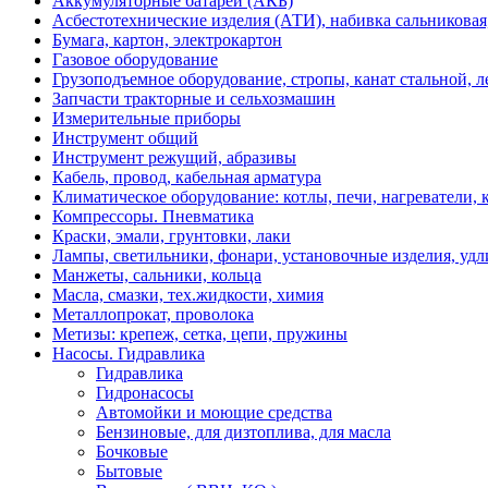
Аккумуляторные батареи (АКБ)
Асбестотехнические изделия (АТИ), набивка сальниковая
Бумага, картон, электрокартон
Газовое оборудование
Грузоподъемное оборудование, стропы, канат стальной, 
Запчасти тракторные и сельхозмашин
Измерительные приборы
Инструмент общий
Инструмент режущий, абразивы
Кабель, провод, кабельная арматура
Климатическое оборудование: котлы, печи, нагреватели
Компрессоры. Пневматика
Краски, эмали, грунтовки, лаки
Лампы, светильники, фонари, установочные изделия, уд
Манжеты, сальники, кольца
Масла, смазки, тех.жидкости, химия
Металлопрокат, проволока
Метизы: крепеж, сетка, цепи, пружины
Насосы. Гидравлика
Гидравлика
Гидронасосы
Автомойки и моющие средства
Бензиновые, для дизтоплива, для масла
Бочковые
Бытовые