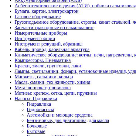
Аккумуляторные батареи (АКБ)
Асбестотехнические изделия (АТИ), набивка сальниковая
Бумага, картон, электрокартон
Газовое оборудование
Грузоподъемное оборудование, стропы, канат стальной, 
Запчасти тракторные и сельхозмашин
Измерительные приборы
Инструмент общий
Инструмент режущий, абразивы
Кабель, провод, кабельная арматура
Климатическое оборудование: котлы, печи, нагреватели
Компрессоры. Пневматика
Краски, эмали, грунтовки, лаки
Лампы, светильники, фонари, установочные изделия, уд
Манжеты, сальники, кольца
Масла, смазки, тех.жидкости, химия
Металлопрокат, проволока
Метизы: крепеж, сетка, цепи, пружины
Насосы. Гидравлика
Гидравлика
Гидронасосы
Автомойки и моющие средства
Бензиновые, для дизтоплива, для масла
Бочковые
Бытовые