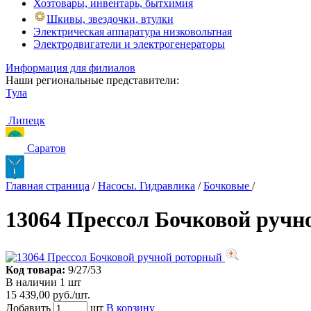
Хозтовары, инвентарь, бытхимия
Шкивы, звездочки, втулки
Электрическая аппаратура низковольтная
Электродвигатели и электрогенераторы
Информация для филиалов
Наши региональные представители:
Тула
Липецк
Саратов
Главная страница
/
Насосы. Гидравлика
/
Бочковые
/
13064 Прессол Бочковой ручн
Код товара:
9/27/53
В наличии 1 шт
15 439,00 руб./шт.
Добавить
шт
В корзину