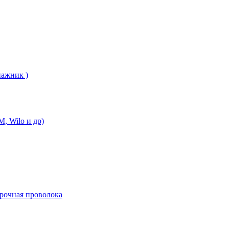
нажник )
, Wilo и др)
арочная проволока