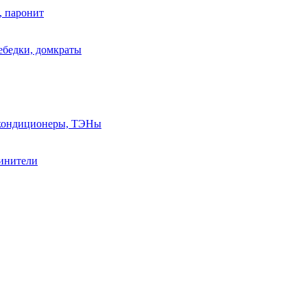
, паронит
лебедки, домкраты
, кондиционеры, ТЭНы
линители