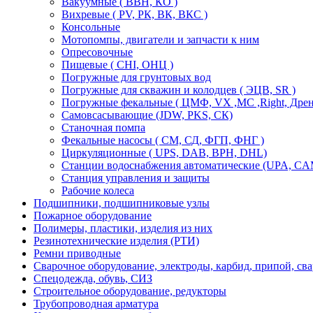
Вакуумные ( ВВН, КО )
Вихревые ( PV, РК, ВК, ВКС )
Консольные
Мотопомпы, двигатели и запчасти к ним
Опресовочные
Пищевые ( CHI, ОНЦ )
Погружные для грунтовых вод
Погружные для скважин и колодцев ( ЭЦВ, SR )
Погружные фекальные ( ЦМФ, VX ,MC ,Right, Дре
Самовсасывающие (JDW, PKS, СК)
Станочная помпа
Фекальные насосы ( СМ, СД, ФГП, ФНГ )
Циркуляционные ( UPS, DAB, ВРН, DHL)
Станции водоснабжения автоматические (UPA, CАМ
Станция управления и защиты
Рабочие колеса
Подшипники, подшипниковые узлы
Пожарное оборудование
Полимеры, пластики, изделия из них
Резинотехнические изделия (РТИ)
Ремни приводные
Сварочное оборудование, электроды, карбид, припой, св
Спецодежда, обувь, СИЗ
Строительное оборудование, редукторы
Трубопроводная арматура