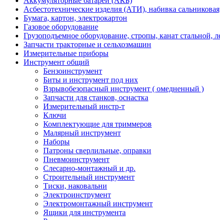
Аккумуляторные батареи (АКБ)
Асбестотехнические изделия (АТИ), набивка сальниковая
Бумага, картон, электрокартон
Газовое оборудование
Грузоподъемное оборудование, стропы, канат стальной, 
Запчасти тракторные и сельхозмашин
Измерительные приборы
Инструмент общий
Бензоинструмент
Биты и инструмент под них
Взрывобезопасный инструмент ( омедненный )
Запчасти для станков, оснастка
Измерительный инстр-т
Ключи
Комплектующие для триммеров
Малярный инструмент
Наборы
Патроны сверлильные, оправки
Пневмоинструмент
Слесарно-монтажный и др.
Строительный инструмент
Тиски, наковальни
Электроинструмент
Электромонтажный инструмент
Ящики для инструмента