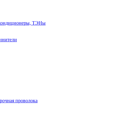
, кондиционеры, ТЭНы
линители
арочная проволока