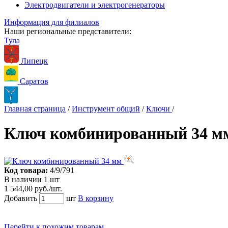
Электродвигатели и электрогенераторы
Информация для филиалов
Наши региональные представители:
Тула
Липецк
Саратов
Главная страница
/
Инструмент общий
/
Ключи
/
Ключ комбинированный 34 м
Код товара:
4/9/791
В наличии 1 шт
1 544,00 руб./шт.
Добавить
шт
В корзину
Перейти к похожим товарам