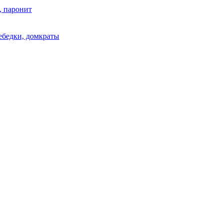
, паронит
лебедки, домкраты