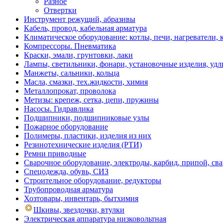
Разное
Отвертки
Инструмент режущий, абразивы
Кабель, провод, кабельная арматура
Климатическое оборудование: котлы, печи, нагреватели
Компрессоры. Пневматика
Краски, эмали, грунтовки, лаки
Лампы, светильники, фонари, установочные изделия, уд
Манжеты, сальники, кольца
Масла, смазки, тех.жидкости, химия
Металлопрокат, проволока
Метизы: крепеж, сетка, цепи, пружины
Насосы. Гидравлика
Подшипники, подшипниковые узлы
Пожарное оборудование
Полимеры, пластики, изделия из них
Резинотехнические изделия (РТИ)
Ремни приводные
Сварочное оборудование, электроды, карбид, припой, св
Спецодежда, обувь, СИЗ
Строительное оборудование, редукторы
Трубопроводная арматура
Хозтовары, инвентарь, бытхимия
Шкивы, звездочки, втулки
Электрическая аппаратура низковольтная