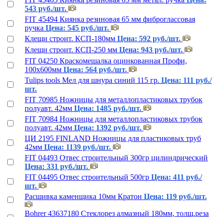
543 руб./шт.
FIT 45494 Киянка резиновая 65 мм фиброглассовая
ручка
Цена: 545 руб./шт.
Клещи строит. КСП-180мм
Цена: 592 руб./шт.
Клещи строит. КСП-250 мм
Цена: 943 руб./шт.
FIT 04250 Краскомешалка оцинкованная Профи,
100х600мм
Цена: 564 руб./шт.
Tulips tools Мел для шнура синий 115 гр.
Цена: 111 руб./
шт.
FIT 70985 Ножницы для металлопластиковых трубок
полуавт. 42мм
Цена: 1485 руб./шт.
FIT 70984 Ножницы для металлопластиковых трубок
полуавт. 42мм
Цена: 1392 руб./шт.
ЦИ 2195 FINLAND Ножницы для пластиковых труб
42мм
Цена: 1139 руб./шт.
FIT 04493 Отвес строительный 300гр цилиндрический
Цена: 331 руб./шт.
FIT 04495 Отвес строительный 500гр
Цена: 411 руб./
шт.
Расшивка каменщика 10мм Кратон
Цена: 119 руб./шт.
Bohrer 43637180 Стеклорез алмазный 180мм, толщ.реза