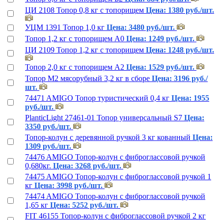
ЦИ 2108 Топор 0,8 кг с топорищем
Цена: 1380 руб./шт.
УЦМ 1391 Топор 1,0 кг
Цена: 3480 руб./шт.
Топор 1,2 кг с топорищем А0
Цена: 1249 руб./шт.
ЦИ 2109 Топор 1,2 кг с топорищем
Цена: 1248 руб./шт.
Топор 2,0 кг с топорищем А2
Цена: 1529 руб./шт.
Топор М2 мясорубный 3,2 кг в сборе
Цена: 3196 руб./
шт.
74471 AMIGO Топор туристический 0,4 кг
Цена: 1955
руб./шт.
PlanticLight 27461-01 Топор универсальный S7
Цена:
3350 руб./шт.
Топор-колун с деревянной ручкой 3 кг кованный
Цена:
1309 руб./шт.
74476 AMIGO Топор-колун с фиброглассовой ручкой
0,680кг.
Цена: 3268 руб./шт.
74475 AMIGO Топор-колун с фиброглассовой ручкой 1
кг
Цена: 3998 руб./шт.
74474 AMIGO Топор-колун с фиброглассовой ручкой
1,65 кг
Цена: 5252 руб./шт.
FIT 46155 Топор-колун с фиброглассовой ручкой 2 кг