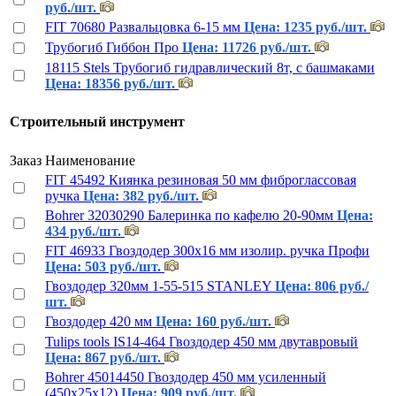
руб./шт.
FIT 70680 Развальцовка 6-15 мм
Цена: 1235 руб./шт.
Трубогиб Гиббон Про
Цена: 11726 руб./шт.
18115 Stels Трубогиб гидравлический 8т, с башмаками
Цена: 18356 руб./шт.
Строительный инструмент
Заказ
Наименование
FIT 45492 Киянка резиновая 50 мм фиброглассовая
ручка
Цена: 382 руб./шт.
Bohrer 32030290 Балеринка по кафелю 20-90мм
Цена:
434 руб./шт.
FIT 46933 Гвоздодер 300х16 мм изолир. ручка Профи
Цена: 503 руб./шт.
Гвоздодер 320мм 1-55-515 STANLEY
Цена: 806 руб./
шт.
Гвоздодер 420 мм
Цена: 160 руб./шт.
Tulips tools IS14-464 Гвоздодер 450 мм двутавровый
Цена: 867 руб./шт.
Bohrer 45014450 Гвоздодер 450 мм усиленный
(450х25х12)
Цена: 909 руб./шт.