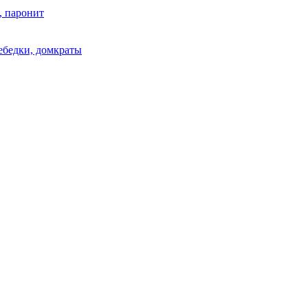
, паронит
лебедки, домкраты