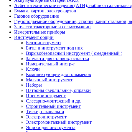
Аккумуляторные батареи (АКБ)
Асбестотехнические изделия (АТИ), набивка сальниковая
Бумага, картон, электрокартон
Газовое оборудование
Грузоподъемное оборудование, стропы, канат стальной, 
Запчасти тракторные и сельхозмашин
Измерительные приборы
Инструмент общий
Бензоинструмент
Биты и инструмент под них
Взрывобезопасный инструмент ( омедненный )
Запчасти для станков, оснастка
Измерительный инстр-т
Ключи
Комплектующие для триммеров
Малярный инструмент
Наборы
Патроны сверлильные, оправки
Пневмоинструмент
Слесарно-монтажный и др.
Строительный инструмент
Тиски, наковальни
Электроинструмент
Электромонтажный инструмент
Ящики для инструмента