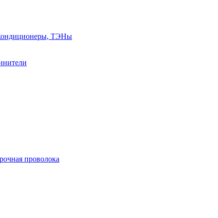
, кондиционеры, ТЭНы
линители
арочная проволока