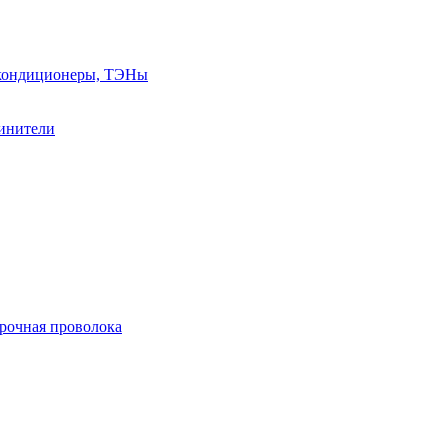
, кондиционеры, ТЭНы
линители
арочная проволока