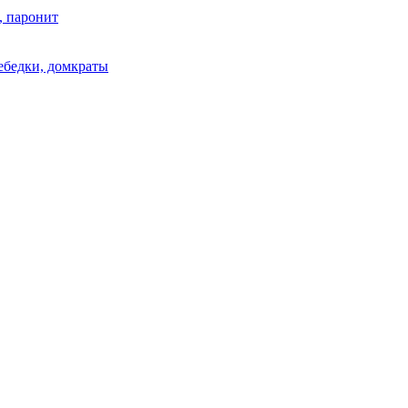
, паронит
лебедки, домкраты