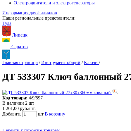
Электродвигатели и электрогенераторы
Информация для филиалов
Наши региональные представители:
Тула
Липецк
Саратов
Главная страница
/
Инструмент общий
/
Ключи
/
ДТ 533307 Ключ баллонный 2
Код товара:
4/9/597
В наличии 2 шт
1 261,00 руб./шт.
Добавить
шт
В корзину
Перейти к похожим товарам