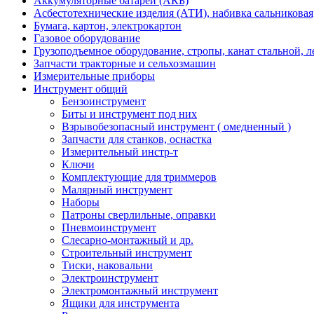
Аккумуляторные батареи (АКБ)
Асбестотехнические изделия (АТИ), набивка сальниковая
Бумага, картон, электрокартон
Газовое оборудование
Грузоподъемное оборудование, стропы, канат стальной, 
Запчасти тракторные и сельхозмашин
Измерительные приборы
Инструмент общий
Бензоинструмент
Биты и инструмент под них
Взрывобезопасный инструмент ( омедненный )
Запчасти для станков, оснастка
Измерительный инстр-т
Ключи
Комплектующие для триммеров
Малярный инструмент
Наборы
Патроны сверлильные, оправки
Пневмоинструмент
Слесарно-монтажный и др.
Строительный инструмент
Тиски, наковальни
Электроинструмент
Электромонтажный инструмент
Ящики для инструмента