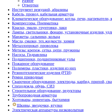
Разное
Отвертки
Инструмент режущий, абразивы
Кабель, провод, кабельная арматура
Климатическое оборудование: котлы, печи, нагреватели
Компрессоры. Пневматика
Краски, эмали, грунтовки, лаки
Лампы, светильники, фонари, установочные изделия, уд
Манжеты, сальники, кольца
Масла, смазки, тех.жидкости, химия
Металлопрокат, проволока
Метизы: крепеж, сетка, цепи, пружины
Насосы. Гидравлика
Подшипники, подшипниковые узлы
Пожарное оборудование
Полимеры, пластики, изделия из них
Резинотехнические изделия (РТИ)
Ремни приводные
Сварочное оборудование, электроды, карбид, припой, св
Спецодежда, обувь, СИЗ
Строительное оборудование, редукторы
Трубопроводная арматура
Хозтовары, инвентарь, бытхимия
Шкивы, звездочки, втулки
Электрическая аппаратура низковольтная