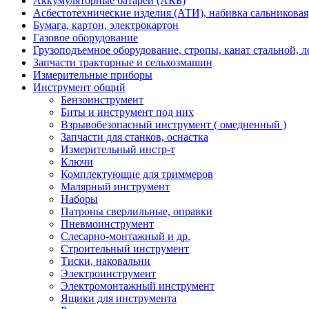
Аккумуляторные батареи (АКБ)
Асбестотехнические изделия (АТИ), набивка сальниковая
Бумага, картон, электрокартон
Газовое оборудование
Грузоподъемное оборудование, стропы, канат стальной, 
Запчасти тракторные и сельхозмашин
Измерительные приборы
Инструмент общий
Бензоинструмент
Биты и инструмент под них
Взрывобезопасный инструмент ( омедненный )
Запчасти для станков, оснастка
Измерительный инстр-т
Ключи
Комплектующие для триммеров
Малярный инструмент
Наборы
Патроны сверлильные, оправки
Пневмоинструмент
Слесарно-монтажный и др.
Строительный инструмент
Тиски, наковальни
Электроинструмент
Электромонтажный инструмент
Ящики для инструмента