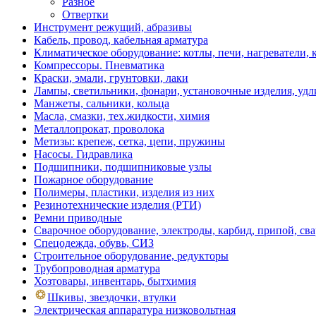
Разное
Отвертки
Инструмент режущий, абразивы
Кабель, провод, кабельная арматура
Климатическое оборудование: котлы, печи, нагреватели
Компрессоры. Пневматика
Краски, эмали, грунтовки, лаки
Лампы, светильники, фонари, установочные изделия, уд
Манжеты, сальники, кольца
Масла, смазки, тех.жидкости, химия
Металлопрокат, проволока
Метизы: крепеж, сетка, цепи, пружины
Насосы. Гидравлика
Подшипники, подшипниковые узлы
Пожарное оборудование
Полимеры, пластики, изделия из них
Резинотехнические изделия (РТИ)
Ремни приводные
Сварочное оборудование, электроды, карбид, припой, св
Спецодежда, обувь, СИЗ
Строительное оборудование, редукторы
Трубопроводная арматура
Хозтовары, инвентарь, бытхимия
Шкивы, звездочки, втулки
Электрическая аппаратура низковольтная