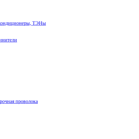
, кондиционеры, ТЭНы
линители
арочная проволока