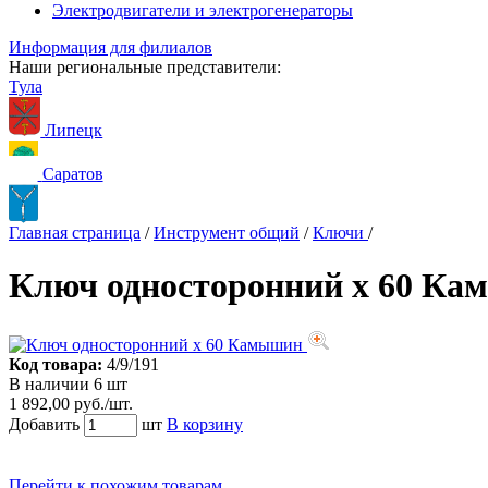
Электродвигатели и электрогенераторы
Информация для филиалов
Наши региональные представители:
Тула
Липецк
Саратов
Главная страница
/
Инструмент общий
/
Ключи
/
Ключ односторонний х 60 К
Код товара:
4/9/191
В наличии 6 шт
1 892,00 руб./шт.
Добавить
шт
В корзину
Перейти к похожим товарам