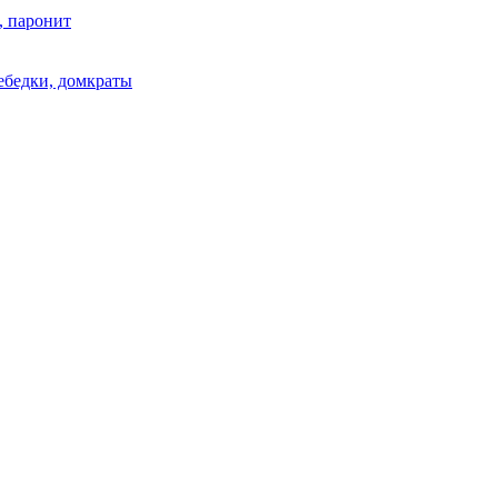
, паронит
лебедки, домкраты