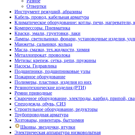
Разное
Отвертки
Инструмент режущий, абразивы
Кабель, провод, кабельная арматура
Климатическое оборудование: котлы, печи, нагреватели
Компрессоры. Пневматика
Краски, эмали, грунтовки, лаки
Лампы, светильники, фонари, установочные изделия, уд
Манжеты, сальники, кольца
Масла, смазки, тех.жидкости, химия
Металлопрокат, проволока
Метизы: крепеж, сетка, цепи, пружины
Насосы. Гидравлика
Подшипники, подшипниковые узлы
Пожарное оборудование
Полимеры, пластики, изделия из них
Резинотехнические изделия (РТИ)
Ремни приводные
Сварочное оборудование, электроды, карбид, припой, св
Спецодежда, обувь, СИЗ
Строительное оборудование, редукторы
Трубопроводная арматура
Хозтовары, инвентарь, бытхимия
Шкивы, звездочки, втулки
Электрическая аппаратура низковольтная