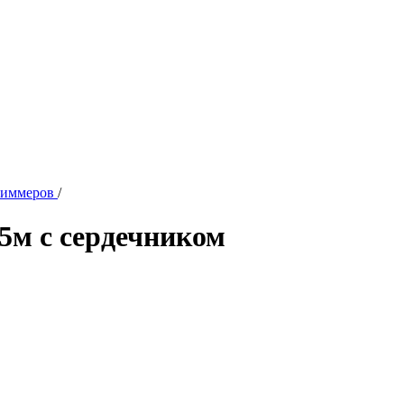
риммеров
/
5м с сердечником