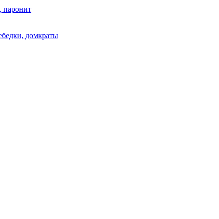
, паронит
лебедки, домкраты