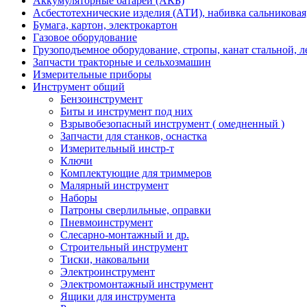
Аккумуляторные батареи (АКБ)
Асбестотехнические изделия (АТИ), набивка сальниковая
Бумага, картон, электрокартон
Газовое оборудование
Грузоподъемное оборудование, стропы, канат стальной, 
Запчасти тракторные и сельхозмашин
Измерительные приборы
Инструмент общий
Бензоинструмент
Биты и инструмент под них
Взрывобезопасный инструмент ( омедненный )
Запчасти для станков, оснастка
Измерительный инстр-т
Ключи
Комплектующие для триммеров
Малярный инструмент
Наборы
Патроны сверлильные, оправки
Пневмоинструмент
Слесарно-монтажный и др.
Строительный инструмент
Тиски, наковальни
Электроинструмент
Электромонтажный инструмент
Ящики для инструмента