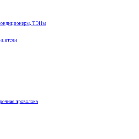
, кондиционеры, ТЭНы
линители
арочная проволока