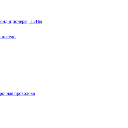
, кондиционеры, ТЭНы
линители
арочная проволока