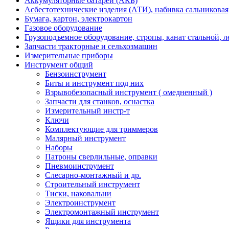
Аккумуляторные батареи (АКБ)
Асбестотехнические изделия (АТИ), набивка сальниковая
Бумага, картон, электрокартон
Газовое оборудование
Грузоподъемное оборудование, стропы, канат стальной, 
Запчасти тракторные и сельхозмашин
Измерительные приборы
Инструмент общий
Бензоинструмент
Биты и инструмент под них
Взрывобезопасный инструмент ( омедненный )
Запчасти для станков, оснастка
Измерительный инстр-т
Ключи
Комплектующие для триммеров
Малярный инструмент
Наборы
Патроны сверлильные, оправки
Пневмоинструмент
Слесарно-монтажный и др.
Строительный инструмент
Тиски, наковальни
Электроинструмент
Электромонтажный инструмент
Ящики для инструмента