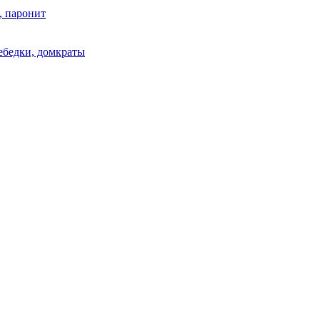
, паронит
лебедки, домкраты