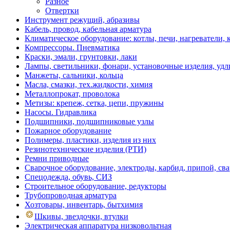
Разное
Отвертки
Инструмент режущий, абразивы
Кабель, провод, кабельная арматура
Климатическое оборудование: котлы, печи, нагреватели
Компрессоры. Пневматика
Краски, эмали, грунтовки, лаки
Лампы, светильники, фонари, установочные изделия, уд
Манжеты, сальники, кольца
Масла, смазки, тех.жидкости, химия
Металлопрокат, проволока
Метизы: крепеж, сетка, цепи, пружины
Насосы. Гидравлика
Подшипники, подшипниковые узлы
Пожарное оборудование
Полимеры, пластики, изделия из них
Резинотехнические изделия (РТИ)
Ремни приводные
Сварочное оборудование, электроды, карбид, припой, св
Спецодежда, обувь, СИЗ
Строительное оборудование, редукторы
Трубопроводная арматура
Хозтовары, инвентарь, бытхимия
Шкивы, звездочки, втулки
Электрическая аппаратура низковольтная