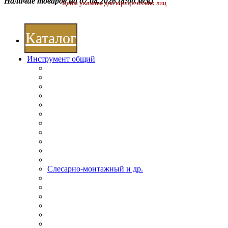
Наличие товаров на 07.08.2026
(8:00 мск)
Цены указаны для юридических лиц
Каталог
Инструмент общий
Слесарно-монтажный и др.