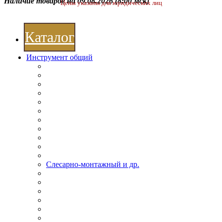
Наличие товаров на 09.08.2026
(8:00 мск)
Цены указаны для юридических лиц
Каталог
Инструмент общий
Слесарно-монтажный и др.