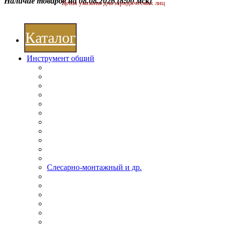
Наличие товаров на 08.08.2026
(8:00 мск)
Цены указаны для юридических лиц
Каталог
Инструмент общий
Слесарно-монтажный и др.