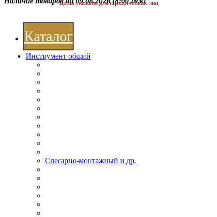
Наличие товаров на 09.08.2026
(8:00 мск)
Цены указаны для юридических лиц
Каталог
Инструмент общий
Слесарно-монтажный и др.