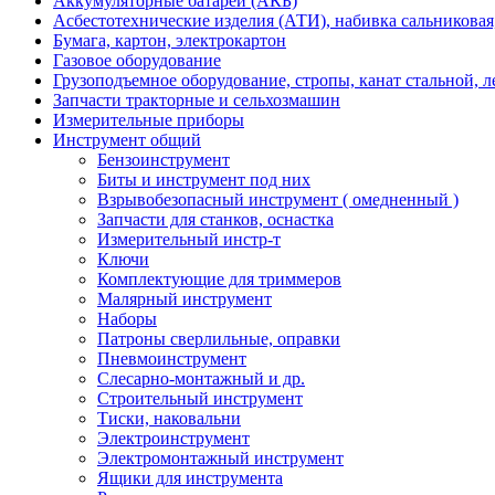
Аккумуляторные батареи (АКБ)
Асбестотехнические изделия (АТИ), набивка сальниковая
Бумага, картон, электрокартон
Газовое оборудование
Грузоподъемное оборудование, стропы, канат стальной, 
Запчасти тракторные и сельхозмашин
Измерительные приборы
Инструмент общий
Бензоинструмент
Биты и инструмент под них
Взрывобезопасный инструмент ( омедненный )
Запчасти для станков, оснастка
Измерительный инстр-т
Ключи
Комплектующие для триммеров
Малярный инструмент
Наборы
Патроны сверлильные, оправки
Пневмоинструмент
Слесарно-монтажный и др.
Строительный инструмент
Тиски, наковальни
Электроинструмент
Электромонтажный инструмент
Ящики для инструмента