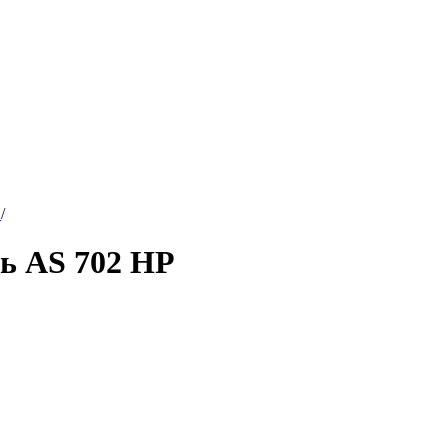
т
/
ль AS 702 HP