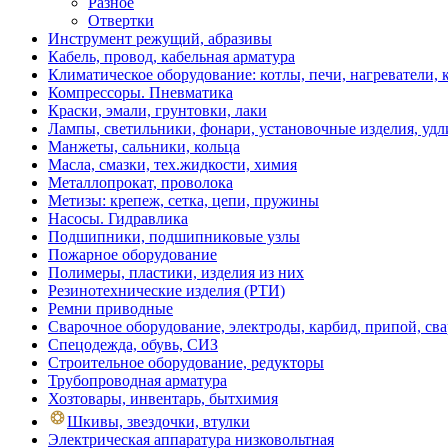
Разное
Отвертки
Инструмент режущий, абразивы
Кабель, провод, кабельная арматура
Климатическое оборудование: котлы, печи, нагреватели
Компрессоры. Пневматика
Краски, эмали, грунтовки, лаки
Лампы, светильники, фонари, установочные изделия, уд
Манжеты, сальники, кольца
Масла, смазки, тех.жидкости, химия
Металлопрокат, проволока
Метизы: крепеж, сетка, цепи, пружины
Насосы. Гидравлика
Подшипники, подшипниковые узлы
Пожарное оборудование
Полимеры, пластики, изделия из них
Резинотехнические изделия (РТИ)
Ремни приводные
Сварочное оборудование, электроды, карбид, припой, св
Спецодежда, обувь, СИЗ
Строительное оборудование, редукторы
Трубопроводная арматура
Хозтовары, инвентарь, бытхимия
Шкивы, звездочки, втулки
Электрическая аппаратура низковольтная