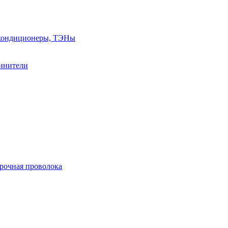
, кондиционеры, ТЭНы
линители
арочная проволока