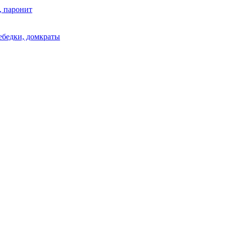
, паронит
лебедки, домкраты