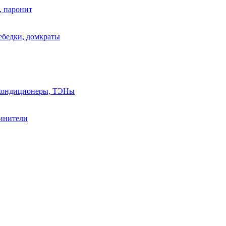
, паронит
лебедки, домкраты
, кондиционеры, ТЭНы
линители