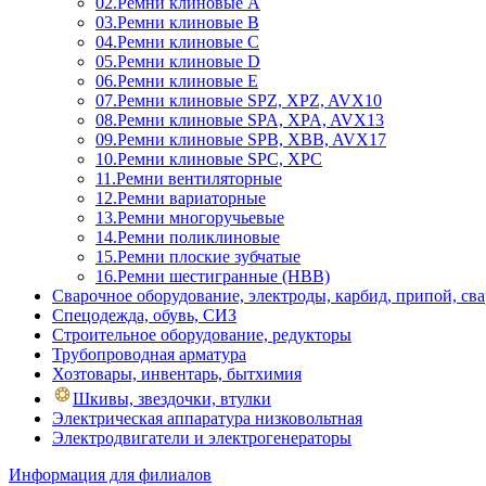
02.Ремни клиновые А
03.Ремни клиновые B
04.Ремни клиновые C
05.Ремни клиновые D
06.Ремни клиновые E
07.Ремни клиновые SPZ, XPZ, AVX10
08.Ремни клиновые SPA, XPA, AVX13
09.Ремни клиновые SPB, XBB, AVX17
10.Ремни клиновые SPC, XPC
11.Ремни вентиляторные
12.Ремни вариаторные
13.Ремни многоручьевые
14.Ремни поликлиновые
15.Ремни плоские зубчатые
16.Ремни шестигранные (HBB)
Сварочное оборудование, электроды, карбид, припой, св
Спецодежда, обувь, СИЗ
Строительное оборудование, редукторы
Трубопроводная арматура
Хозтовары, инвентарь, бытхимия
Шкивы, звездочки, втулки
Электрическая аппаратура низковольтная
Электродвигатели и электрогенераторы
Информация для филиалов