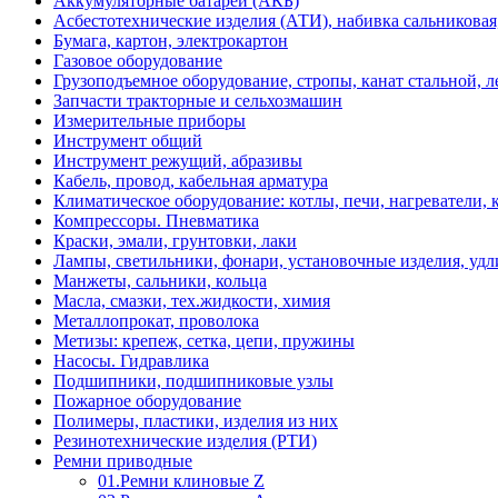
Аккумуляторные батареи (АКБ)
Асбестотехнические изделия (АТИ), набивка сальниковая
Бумага, картон, электрокартон
Газовое оборудование
Грузоподъемное оборудование, стропы, канат стальной, 
Запчасти тракторные и сельхозмашин
Измерительные приборы
Инструмент общий
Инструмент режущий, абразивы
Кабель, провод, кабельная арматура
Климатическое оборудование: котлы, печи, нагреватели
Компрессоры. Пневматика
Краски, эмали, грунтовки, лаки
Лампы, светильники, фонари, установочные изделия, уд
Манжеты, сальники, кольца
Масла, смазки, тех.жидкости, химия
Металлопрокат, проволока
Метизы: крепеж, сетка, цепи, пружины
Насосы. Гидравлика
Подшипники, подшипниковые узлы
Пожарное оборудование
Полимеры, пластики, изделия из них
Резинотехнические изделия (РТИ)
Ремни приводные
01.Ремни клиновые Z