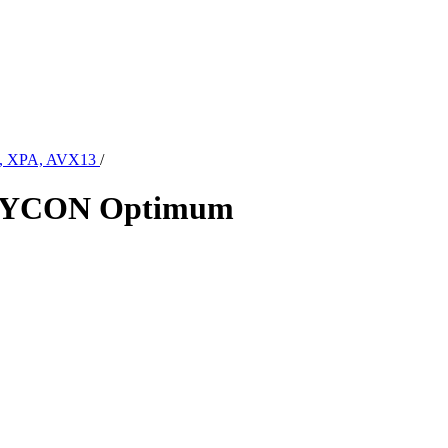
A, XPA, AVX13
/
UBYCON Optimum