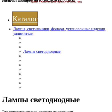
Наличие товаров на 07.08.2026
(8:00 мск)
Цены указаны для юридических лиц
Каталог
Лампы, светильники, фонари, установочные изделия,
удлинители
Лампы светодиодные
Лампы светодиодные
Эта товарная группа состоит из подгупп: