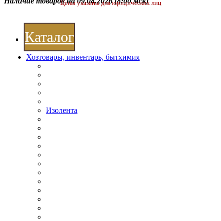
Наличие товаров на 09.08.2026
(8:00 мск)
Цены указаны для юридических лиц
Каталог
Хозтовары, инвентарь, бытхимия
Изолента