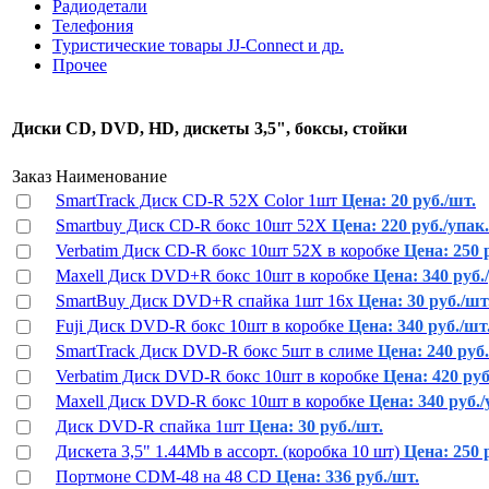
Радиодетали
Телефония
Туристические товары JJ-Connect и др.
Прочее
Диски CD, DVD, HD, дискеты 3,5", боксы, стойки
Заказ
Наименование
SmartTrack Диск CD-R 52X Color 1шт
Цена: 20 руб./шт.
Smartbuy Диск CD-R бокс 10шт 52X
Цена: 220 руб./упак.
Verbatim Диск CD-R бокс 10шт 52X в коробке
Цена: 250 
Maxell Диск DVD+R бокс 10шт в коробке
Цена: 340 руб./
SmartBuy Диск DVD+R спайка 1шт 16х
Цена: 30 руб./шт
Fuji Диск DVD-R бокс 10шт в коробке
Цена: 340 руб./шт
SmartTrack Диск DVD-R бокс 5шт в слиме
Цена: 240 руб.
Verbatim Диск DVD-R бокс 10шт в коробке
Цена: 420 руб
Maxell Диск DVD-R бокс 10шт в коробке
Цена: 340 руб./
Диск DVD-R спайка 1шт
Цена: 30 руб./шт.
Дискета 3,5" 1.44Mb в ассорт. (коробка 10 шт)
Цена: 250 р
Портмоне CDM-48 на 48 CD
Цена: 336 руб./шт.