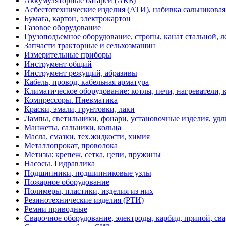
Аккумуляторные батареи (АКБ)
Асбестотехнические изделия (АТИ), набивка сальниковая
Бумага, картон, электрокартон
Газовое оборудование
Грузоподъемное оборудование, стропы, канат стальной, 
Запчасти тракторные и сельхозмашин
Измерительные приборы
Инструмент общий
Инструмент режущий, абразивы
Кабель, провод, кабельная арматура
Климатическое оборудование: котлы, печи, нагреватели
Компрессоры. Пневматика
Краски, эмали, грунтовки, лаки
Лампы, светильники, фонари, установочные изделия, уд
Манжеты, сальники, кольца
Масла, смазки, тех.жидкости, химия
Металлопрокат, проволока
Метизы: крепеж, сетка, цепи, пружины
Насосы. Гидравлика
Подшипники, подшипниковые узлы
Пожарное оборудование
Полимеры, пластики, изделия из них
Резинотехнические изделия (РТИ)
Ремни приводные
Сварочное оборудование, электроды, карбид, припой, св