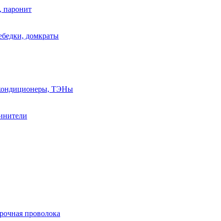
, паронит
лебедки, домкраты
, кондиционеры, ТЭНы
линители
арочная проволока