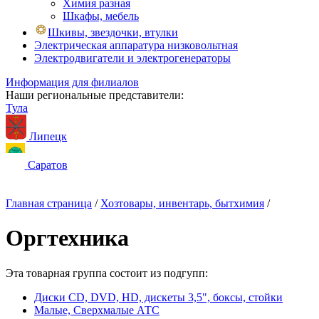
Химия разная
Шкафы, мебель
Шкивы, звездочки, втулки
Электрическая аппаратура низковольтная
Электродвигатели и электрогенераторы
Информация для филиалов
Наши региональные представители:
Тула
Липецк
Саратов
Главная страница
/
Хозтовары, инвентарь, бытхимия
/
Оргтехника
Эта товарная группа состоит из подгупп:
Диски CD, DVD, HD, дискеты 3,5", боксы, стойки
Малые, Сверхмалые АТС