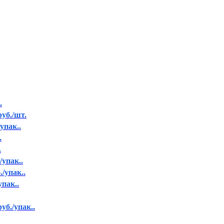
.
руб./шт.
упак..
.
.
/упак..
./упак..
упак..
уб./упак..