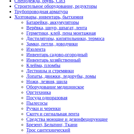
Спецодежда, обувь, СИЗ
Строительное оборудование, редукторы
Трубопроводная арматура
Хозтовары, инвентарь, бытхимия
Батарейки, аккумуляторы
Верёвка, шнур, шпагат, лента
Герметики, клей, пена монтажная
Дистиляторы, кипятильники, термоса
Замки, петли, доводчики
Изолента
Инвентарь садово-огородный
Инвентарь хозяйственный
Клейма, пломбы
Лестницы и стремянки
Лопаты, движки, ледорубы, ломы
Ножи, лезвия, шила
Оборудование медицинское
Оргтехника
Посуда одноразовая
Пылесосы
Ручки и черенки
Скотч и сигнальная лента
Средства моющие и дезинфецирующие
Брезент, Бельтинг, Ткани
Трос сантехнический