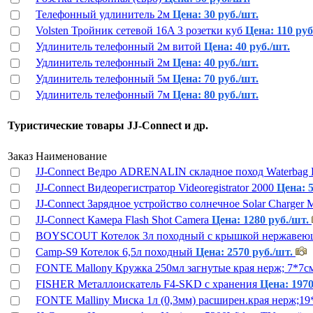
Телефонный удлинитель 2м
Цена: 30 руб./шт.
Volsten Тройник сетевой 16A 3 розетки куб
Цена: 110 руб
Удлинитель телефонный 2м витой
Цена: 40 руб./шт.
Удлинитель телефонный 2м
Цена: 40 руб./шт.
Удлинитель телефонный 5м
Цена: 70 руб./шт.
Удлинитель телефонный 7м
Цена: 80 руб./шт.
Туристические товары JJ-Connect и др.
Заказ
Наименование
JJ-Connect Ведро ADRENALIN складное поход Waterbag R
JJ-Connect Видеорегистратор Videoregistrator 2000
Цена: 5
JJ-Connect Зарядное устройство солнечное Solar Charger 
JJ-Connect Камера Flash Shot Camera
Цена: 1280 руб./шт.
BOYSCOUT Котелок 3л походный с крышкой нержавеющ
Camp-S9 Котелок 6,5л походный
Цена: 2570 руб./шт.
FONTE Mallony Кружка 250мл загнутые края нерж; 7*7см
FISHER Металлоискатель F4-SKD с хранения
Цена: 1970
FONTE Malliny Миска 1л (0,3мм) расширен.края нерж;1