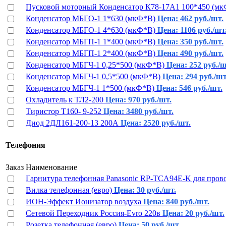
Пусковой моторный Конденсатор К78-17А1 100*450 (м
Конденсатор МБГО-1 1*630 (мкФ*В)
Цена: 462 руб./шт.
Конденсатор МБГО-1 4*630 (мкФ*В)
Цена: 1106 руб./шт
Конденсатор МБГП-1 1*400 (мкФ*В)
Цена: 350 руб./шт.
Конденсатор МБГП-1 2*400 (мкФ*В)
Цена: 490 руб./шт.
Конденсатор МБГЧ-1 0,25*500 (мкФ*В)
Цена: 252 руб./ш
Конденсатор МБГЧ-1 0,5*500 (мкФ*В)
Цена: 294 руб./шт
Конденсатор МБГЧ-1 1*500 (мкФ*В)
Цена: 546 руб./шт.
Охладитель к ТЛ2-200
Цена: 970 руб./шт.
Тиристор Т160- 9-252
Цена: 3480 руб./шт.
Диод 2ДЛ161-200-13 200А
Цена: 2520 руб./шт.
Телефония
Заказ
Наименование
Гарнитура телефонная Panasonic RP-TCA94E-K для про
Вилка телефонная (евро)
Цена: 30 руб./шт.
ИОН-Эффект Ионизатор воздуха
Цена: 840 руб./шт.
Сетевой Переходник Россия-Evro 220в
Цена: 20 руб./шт.
Розетка телефонная (евро)
Цена: 50 руб./шт.