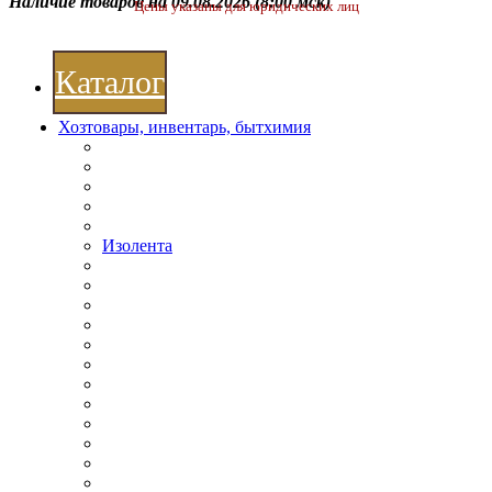
Наличие товаров на 09.08.2026
(8:00 мск)
Цены указаны для юридических лиц
Каталог
Хозтовары, инвентарь, бытхимия
Изолента