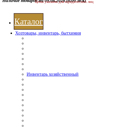
Наличие товаров на 09.08.2026
(8:00 мск)
Цены указаны для юридических лиц
Каталог
Хозтовары, инвентарь, бытхимия
Инвентарь хозяйственный