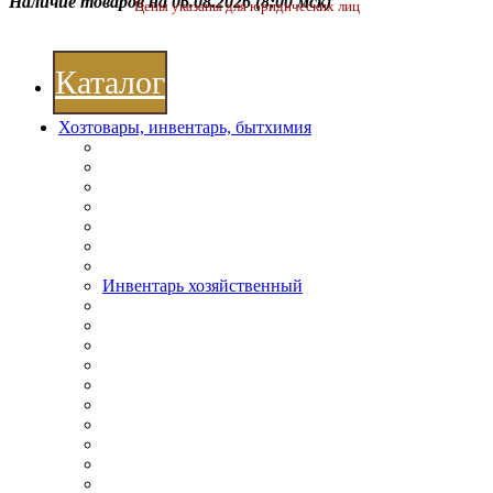
Наличие товаров на 06.08.2026
(8:00 мск)
Цены указаны для юридических лиц
Каталог
Хозтовары, инвентарь, бытхимия
Инвентарь хозяйственный