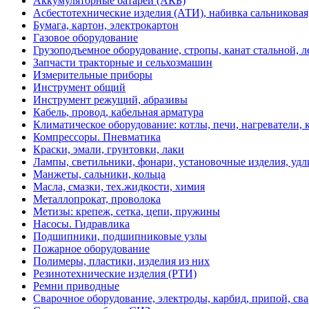
Аккумуляторные батареи (АКБ)
Асбестотехнические изделия (АТИ), набивка сальниковая
Бумага, картон, электрокартон
Газовое оборудование
Грузоподъемное оборудование, стропы, канат стальной, 
Запчасти тракторные и сельхозмашин
Измерительные приборы
Инструмент общий
Инструмент режущий, абразивы
Кабель, провод, кабельная арматура
Климатическое оборудование: котлы, печи, нагреватели
Компрессоры. Пневматика
Краски, эмали, грунтовки, лаки
Лампы, светильники, фонари, установочные изделия, уд
Манжеты, сальники, кольца
Масла, смазки, тех.жидкости, химия
Металлопрокат, проволока
Метизы: крепеж, сетка, цепи, пружины
Насосы. Гидравлика
Подшипники, подшипниковые узлы
Пожарное оборудование
Полимеры, пластики, изделия из них
Резинотехнические изделия (РТИ)
Ремни приводные
Сварочное оборудование, электроды, карбид, припой, св