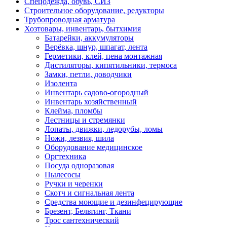
Спецодежда, обувь, СИЗ
Строительное оборудование, редукторы
Трубопроводная арматура
Хозтовары, инвентарь, бытхимия
Батарейки, аккумуляторы
Верёвка, шнур, шпагат, лента
Герметики, клей, пена монтажная
Дистиляторы, кипятильники, термоса
Замки, петли, доводчики
Изолента
Инвентарь садово-огородный
Инвентарь хозяйственный
Клейма, пломбы
Лестницы и стремянки
Лопаты, движки, ледорубы, ломы
Ножи, лезвия, шила
Оборудование медицинское
Оргтехника
Посуда одноразовая
Пылесосы
Ручки и черенки
Скотч и сигнальная лента
Средства моющие и дезинфецирующие
Брезент, Бельтинг, Ткани
Трос сантехнический