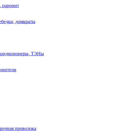
, паронит
лебедки, домкраты
, кондиционеры, ТЭНы
линители
арочная проволока