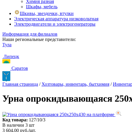
Химия разная
Шкафы, мебель
Шкивы, звездочки, втулки
Электрическая аппаратура низковольтная
Электродвигатели и электрогенераторы
Информация для филиалов
Наши региональные представители:
Тула
Липецк
Саратов
Главная страница
/
Хозтовары, инвентарь, бытхимия
/
Инвентар
Урна опрокидывающаяся 250х
Код товара:
127/10/3
В наличии 3 шт
3 604,00 руб./шт.