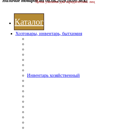
Наличие товаров на 06.08.2026
(8:00 мск)
Цены указаны для юридических лиц
Каталог
Хозтовары, инвентарь, бытхимия
Инвентарь хозяйственный