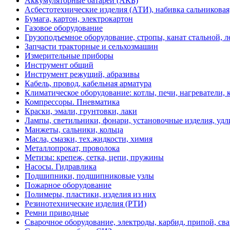
Аккумуляторные батареи (АКБ)
Асбестотехнические изделия (АТИ), набивка сальниковая
Бумага, картон, электрокартон
Газовое оборудование
Грузоподъемное оборудование, стропы, канат стальной, 
Запчасти тракторные и сельхозмашин
Измерительные приборы
Инструмент общий
Инструмент режущий, абразивы
Кабель, провод, кабельная арматура
Климатическое оборудование: котлы, печи, нагреватели
Компрессоры. Пневматика
Краски, эмали, грунтовки, лаки
Лампы, светильники, фонари, установочные изделия, уд
Манжеты, сальники, кольца
Масла, смазки, тех.жидкости, химия
Металлопрокат, проволока
Метизы: крепеж, сетка, цепи, пружины
Насосы. Гидравлика
Подшипники, подшипниковые узлы
Пожарное оборудование
Полимеры, пластики, изделия из них
Резинотехнические изделия (РТИ)
Ремни приводные
Сварочное оборудование, электроды, карбид, припой, св