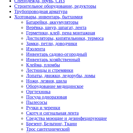
Спецодежда, обувь, СИЗ
Строительное оборудование, редукторы
Трубопроводная арматура
Хозтовары, инвентарь, бытхимия
Батарейки, аккумуляторы
Верёвка, шнур, шпагат, лента
Герметики, клей, пена монтажная
Дистиляторы, кипятильники, термоса
Замки, петли, доводчики
Изолента
Инвентарь садово-огородный
Инвентарь хозяйственный
Клейма, пломбы
Лестницы и стремянки
Лопаты, движки, ледорубы, ломы
Ножи, лезвия, шила
Оборудование медицинское
Оргтехника
Посуда одноразовая
Пылесосы
Ручки и черенки
Скотч и сигнальная лента
Средства моющие и дезинфецирующие
Брезент, Бельтинг, Ткани
Трос сантехнический