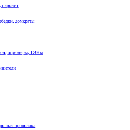
, паронит
лебедки, домкраты
, кондиционеры, ТЭНы
линители
арочная проволока