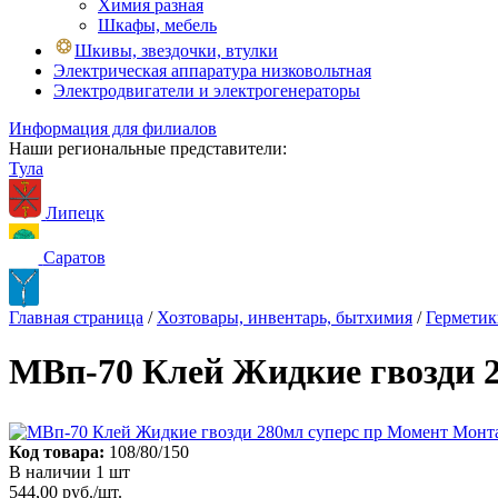
Химия разная
Шкафы, мебель
Шкивы, звездочки, втулки
Электрическая аппаратура низковольтная
Электродвигатели и электрогенераторы
Информация для филиалов
Наши региональные представители:
Тула
Липецк
Саратов
Главная страница
/
Хозтовары, инвентарь, бытхимия
/
Герметик
МВп-70 Клей Жидкие гвозди 
Код товара:
108/80/150
В наличии 1 шт
544,00 руб./шт.