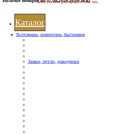
Наличие товаров на 07.08.2026
(8:00 мск)
Цены указаны для юридических лиц
Каталог
Хозтовары, инвентарь, бытхимия
Замки, петли, доводчики