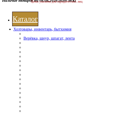
Наличие товаров на 08.08.2026
(8:00 мск)
Цены указаны для юридических лиц
Каталог
Хозтовары, инвентарь, бытхимия
Верёвка, шнур, шпагат, лента