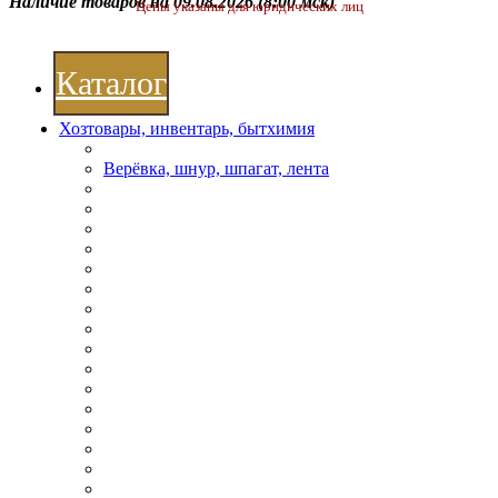
Наличие товаров на 09.08.2026
(8:00 мск)
Цены указаны для юридических лиц
Каталог
Хозтовары, инвентарь, бытхимия
Верёвка, шнур, шпагат, лента