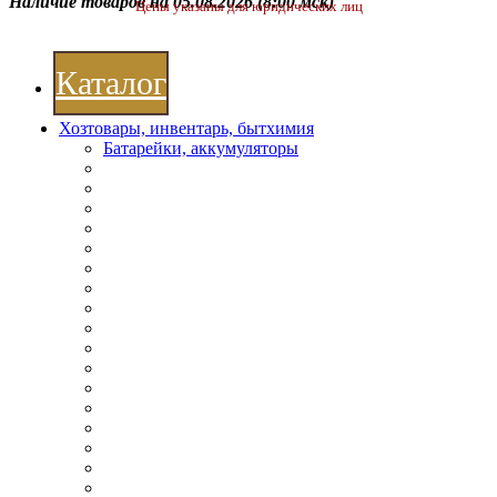
Наличие товаров на 05.08.2026
(8:00 мск)
Цены указаны для юридических лиц
Каталог
Хозтовары, инвентарь, бытхимия
Батарейки, аккумуляторы