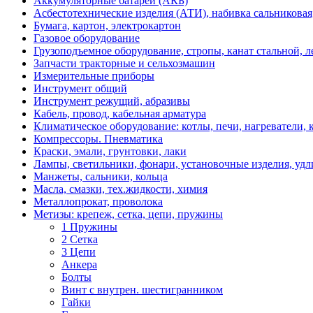
Аккумуляторные батареи (АКБ)
Асбестотехнические изделия (АТИ), набивка сальниковая
Бумага, картон, электрокартон
Газовое оборудование
Грузоподъемное оборудование, стропы, канат стальной, 
Запчасти тракторные и сельхозмашин
Измерительные приборы
Инструмент общий
Инструмент режущий, абразивы
Кабель, провод, кабельная арматура
Климатическое оборудование: котлы, печи, нагреватели
Компрессоры. Пневматика
Краски, эмали, грунтовки, лаки
Лампы, светильники, фонари, установочные изделия, уд
Манжеты, сальники, кольца
Масла, смазки, тех.жидкости, химия
Металлопрокат, проволока
Метизы: крепеж, сетка, цепи, пружины
1 Пружины
2 Сетка
3 Цепи
Анкера
Бoлты
Винт с внутрен. шестигранником
Гайки