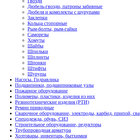
Гвозди
Дюбель-гвозди, патроны забивные
Дюбеля и комплекты с шурупами
Заклепки
Кольца стопорные
Рым-болты, рым-гайки
Саморезы
Хомуты
Шайбы
Шпильки
Шплинты
Шпонки
Штифты
Шурупы
Насосы. Гидравлика
Подшипники, подшипниковые узлы
Пожарное оборудование
Полимеры, пластики, изделия из них
Резинотехнические изделия (РТИ)
Ремни приводные
Сварочное оборудование, электроды, карбид, припой, св
Спецодежда, обувь, СИЗ
Строительное оборудование, редукторы
Трубопроводная арматура
Хозтовары, инвентарь, бытхимия