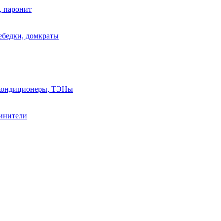
, паронит
лебедки, домкраты
, кондиционеры, ТЭНы
линители