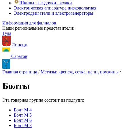
Шкивы, звездочки, втулки
Электрическая аппаратура низковольтная
Электродвигатели и электрогенераторы
Информация для филиалов
Наши региональные представители:
Тула
Липецк
Саратов
Главная страница
/
Метизы: крепеж, сетка, цепи, пружины
/
Бoлты
Эта товарная группа состоит из подгупп:
Бoлт М 4
Бoлт М 5
Бoлт М 6
Бoлт М 8