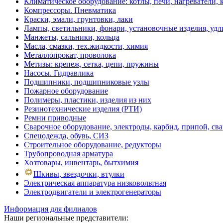
Климатическое оборудование: котлы, печи, нагреватели
Компрессоры. Пневматика
Краски, эмали, грунтовки, лаки
Лампы, светильники, фонари, установочные изделия, уд
Манжеты, сальники, кольца
Масла, смазки, тех.жидкости, химия
Металлопрокат, проволока
Метизы: крепеж, сетка, цепи, пружины
Насосы. Гидравлика
Подшипники, подшипниковые узлы
Пожарное оборудование
Полимеры, пластики, изделия из них
Резинотехнические изделия (РТИ)
Ремни приводные
Сварочное оборудование, электроды, карбид, припой, св
Спецодежда, обувь, СИЗ
Строительное оборудование, редукторы
Трубопроводная арматура
Хозтовары, инвентарь, бытхимия
Шкивы, звездочки, втулки
Электрическая аппаратура низковольтная
Электродвигатели и электрогенераторы
Информация для филиалов
Наши региональные представители: