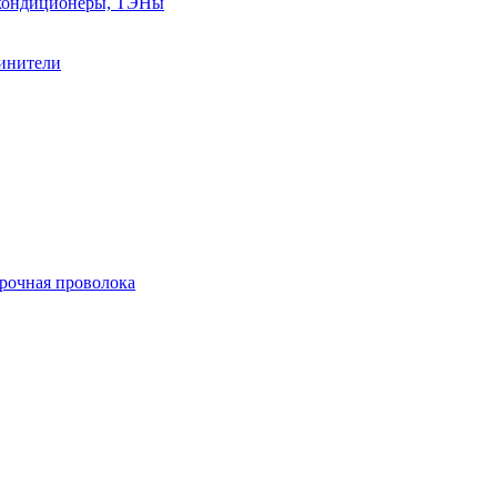
, кондиционеры, ТЭНы
линители
арочная проволока