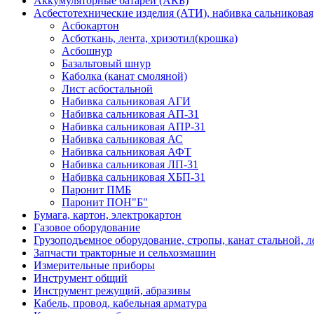
Аккумуляторные батареи (АКБ)
Асбестотехнические изделия (АТИ), набивка сальниковая
Асбокартон
Асботкань, лента, хризотил(крошка)
Асбошнур
Базальтовый шнур
Каболка (канат смоляной)
Лист асбостальной
Набивка сальниковая АГИ
Набивка сальниковая АП-31
Набивка сальниковая АПР-31
Набивка сальниковая АС
Набивка сальниковая АФТ
Набивка сальниковая ЛП-31
Набивка сальниковая ХБП-31
Паронит ПМБ
Паронит ПОН"Б"
Бумага, картон, электрокартон
Газовое оборудование
Грузоподъемное оборудование, стропы, канат стальной, 
Запчасти тракторные и сельхозмашин
Измерительные приборы
Инструмент общий
Инструмент режущий, абразивы
Кабель, провод, кабельная арматура