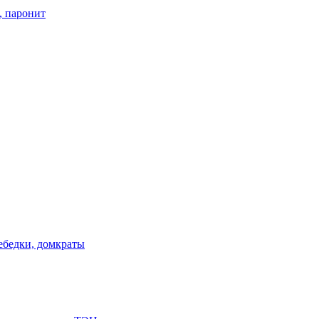
, паронит
лебедки, домкраты