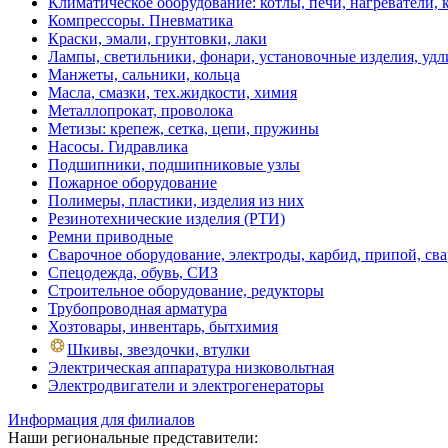
Климатическое оборудование: котлы, печи, нагреватели
Компрессоры. Пневматика
Краски, эмали, грунтовки, лаки
Лампы, светильники, фонари, установочные изделия, уд
Манжеты, сальники, кольца
Масла, смазки, тех.жидкости, химия
Металлопрокат, проволока
Метизы: крепеж, сетка, цепи, пружины
Насосы. Гидравлика
Подшипники, подшипниковые узлы
Пожарное оборудование
Полимеры, пластики, изделия из них
Резинотехнические изделия (РТИ)
Ремни приводные
Сварочное оборудование, электроды, карбид, припой, св
Спецодежда, обувь, СИЗ
Строительное оборудование, редукторы
Трубопроводная арматура
Хозтовары, инвентарь, бытхимия
Шкивы, звездочки, втулки
Электрическая аппаратура низковольтная
Электродвигатели и электрогенераторы
Информация для филиалов
Наши региональные представители: