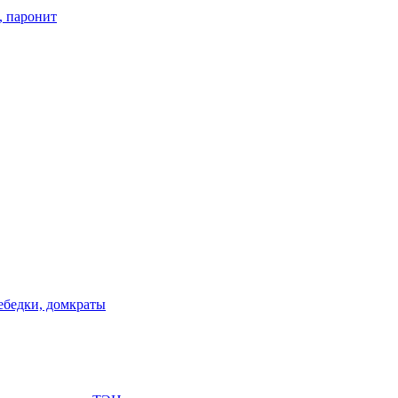
, паронит
лебедки, домкраты