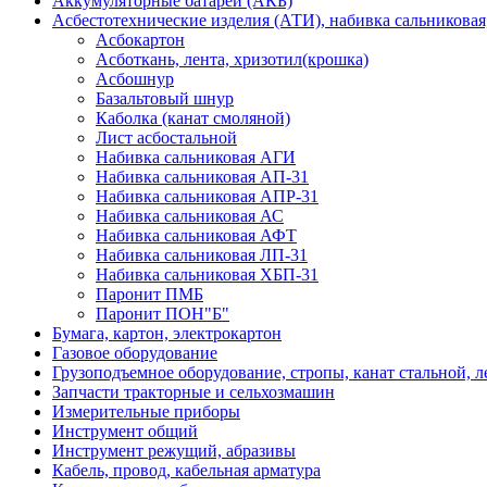
Аккумуляторные батареи (АКБ)
Асбестотехнические изделия (АТИ), набивка сальниковая
Асбокартон
Асботкань, лента, хризотил(крошка)
Асбошнур
Базальтовый шнур
Каболка (канат смоляной)
Лист асбостальной
Набивка сальниковая АГИ
Набивка сальниковая АП-31
Набивка сальниковая АПР-31
Набивка сальниковая АС
Набивка сальниковая АФТ
Набивка сальниковая ЛП-31
Набивка сальниковая ХБП-31
Паронит ПМБ
Паронит ПОН"Б"
Бумага, картон, электрокартон
Газовое оборудование
Грузоподъемное оборудование, стропы, канат стальной, 
Запчасти тракторные и сельхозмашин
Измерительные приборы
Инструмент общий
Инструмент режущий, абразивы
Кабель, провод, кабельная арматура