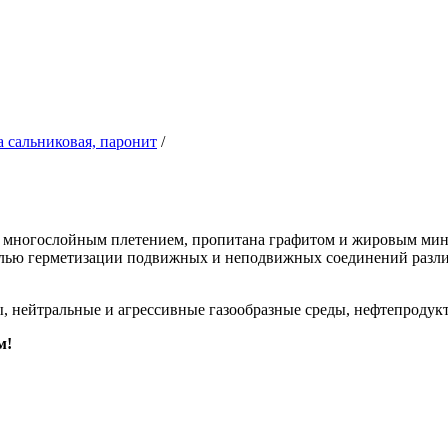
 сальниковая, паронит
/
и многослойным плетением, пропитана графитом и жировым мине
 целью герметизации подвижных и неподвижных соединений раз
ы, нейтральные и агрессивные газообразные среды, нефтепродук
м!