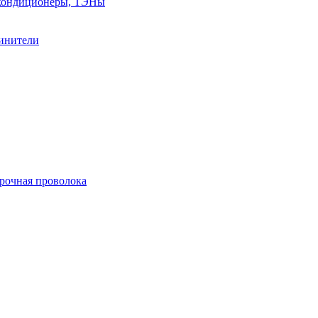
, кондиционеры, ТЭНы
линители
арочная проволока