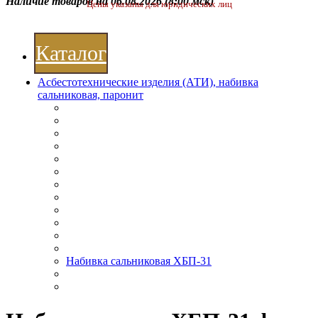
Наличие товаров на 06.08.2026
(8:00 мск)
Цены указаны для юридических лиц
Каталог
Асбестотехнические изделия (АТИ), набивка
сальниковая, паронит
Набивка сальниковая ХБП-31