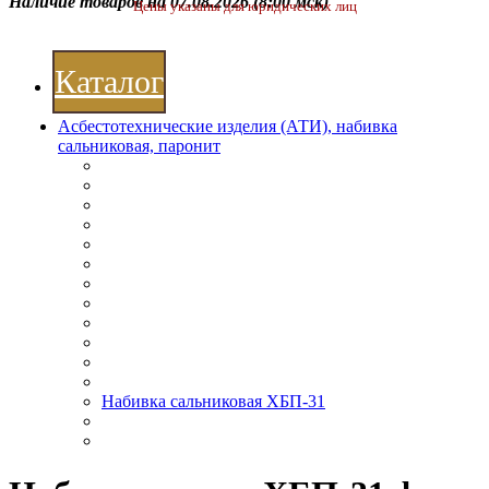
Наличие товаров на 07.08.2026
(8:00 мск)
Цены указаны для юридических лиц
Каталог
Асбестотехнические изделия (АТИ), набивка
сальниковая, паронит
Набивка сальниковая ХБП-31