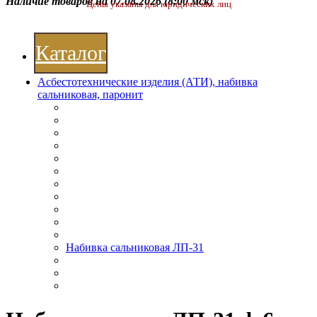
Наличие товаров на 07.08.2026
(8:00 мск)
Цены указаны для юридических лиц
Каталог
Асбестотехнические изделия (АТИ), набивка
сальниковая, паронит
Набивка сальниковая ЛП-31