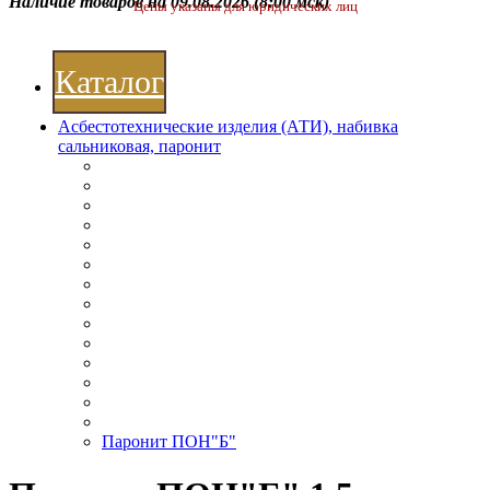
Наличие товаров на 09.08.2026
(8:00 мск)
Цены указаны для юридических лиц
Каталог
Асбестотехнические изделия (АТИ), набивка
сальниковая, паронит
Паронит ПОН"Б"