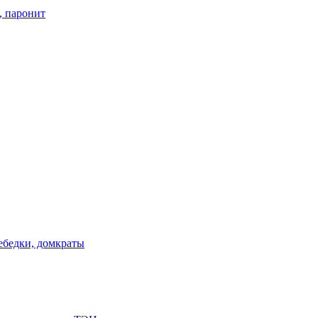
, паронит
лебедки, домкраты