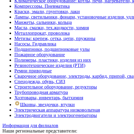
Климатическое оборудование: котлы, печи, нагреватели
Компрессоры. Пневматика
Краски, эмали, грунтовки, лаки
Лампы, светильники, фонари, установочные изделия, уд
Манжеты, сальники, кольца
Масла, смазки, тех.жидкости, химия
Металлопрокат, проволока
Метизы: крепеж, сетка, цепи, пружины
Насосы. Гидравлика
Подшипники, подшипниковые узлы
Пожарное оборудование
Полимеры, пластики, изделия из них
Резинотехнические изделия (РТИ)
Ремни приводные
Сварочное оборудование, электроды, карбид, припой, св
Спецодежда, обувь, СИЗ
Строительное оборудование, редукторы
Трубопроводная арматура
Хозтовары, инвентарь, бытхимия
Шкивы, звездочки, втулки
Электрическая аппаратура низковольтная
Электродвигатели и электрогенераторы
Информация для филиалов
Наши региональные представители: