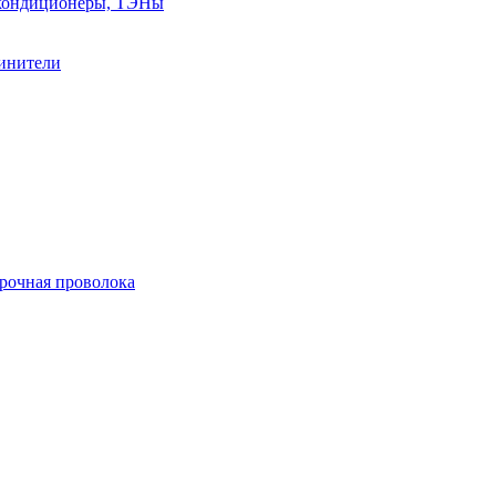
, кондиционеры, ТЭНы
линители
арочная проволока