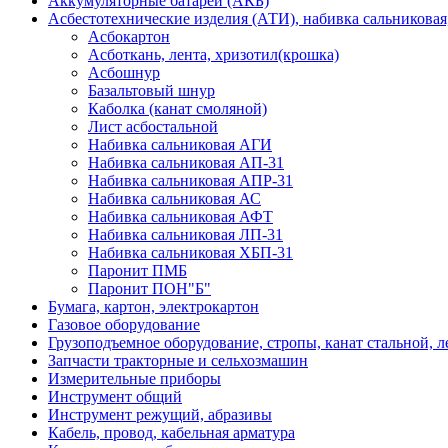
Аккумуляторные батареи (АКБ)
Асбестотехнические изделия (АТИ), набивка сальниковая
Асбокартон
Асботкань, лента, хризотил(крошка)
Асбошнур
Базальтовый шнур
Каболка (канат смоляной)
Лист асбостальной
Набивка сальниковая АГИ
Набивка сальниковая АП-31
Набивка сальниковая АПР-31
Набивка сальниковая АС
Набивка сальниковая АФТ
Набивка сальниковая ЛП-31
Набивка сальниковая ХБП-31
Паронит ПМБ
Паронит ПОН"Б"
Бумага, картон, электрокартон
Газовое оборудование
Грузоподъемное оборудование, стропы, канат стальной, 
Запчасти тракторные и сельхозмашин
Измерительные приборы
Инструмент общий
Инструмент режущий, абразивы
Кабель, провод, кабельная арматура