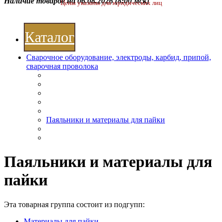
Наличие товаров на 06.08.2026
(8:00 мск)
Цены указаны для юридических лиц
Каталог
Сварочное оборудование, электроды, карбид, припой,
сварочная проволока
Паяльники и материалы для пайки
Паяльники и материалы для
пайки
Эта товарная группа состоит из подгупп:
Материалы для пайки