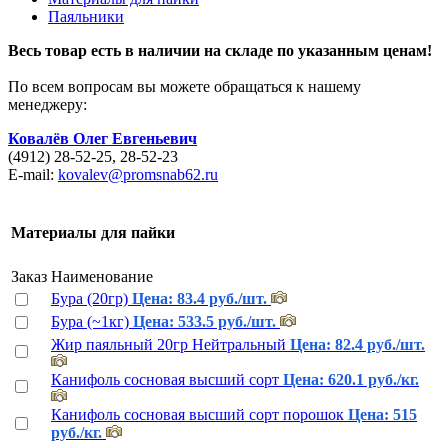
Паяльники
Весь товар есть в наличии на складе по указанным ценам!
По всем вопросам вы можете обращаться к нашему
менеджеру:
Ковалёв Олег
Евгеньевич
(4912) 28-52-25, 28-52-23
E-mail:
kovalev@promsnab62.ru
Материалы для пайки
Заказ
Наименование
Бура (20гр)
Цена: 83.4 руб./шт.
Бура (~1кг)
Цена: 533.5 руб./шт.
Жир паяльный 20гр Нейтральный
Цена: 82.4 руб./шт.
Канифоль сосновая высший сорт
Цена: 620.1 руб./кг.
Канифоль сосновая высший сорт порошок
Цена: 515
руб./кг.