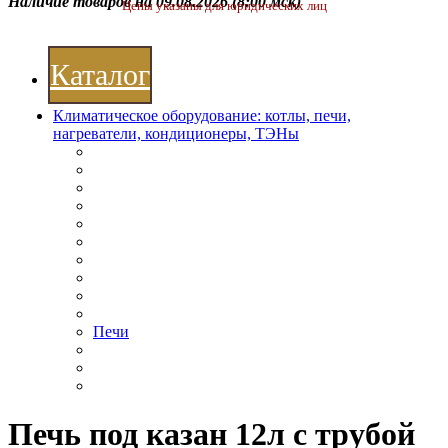
Наличие товаров на 09.08.2026
(8:00 мск)
Цены указаны для юридических лиц
Каталог
Климатическое оборудование: котлы, печи,
нагреватели, кондиционеры, ТЭНы
Печи
Печь под казан 12л с трубой