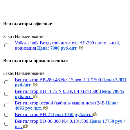
Вентиляторы офисные
Заказ
Наименование
Volkstechnik Воздухоочиститель АР-200 настольный,
ионизация
Цена: 7900 руб./шт.
Вентиляторы промышленные
Заказ
Наименование
Вентилятор ВР-280-46 №3,15 лев. 1,1 /1500
Цена: 32071
руб./шт.
Вентилятор ВЦ- 4-75 N 6.3 K1 4 кВт/1500
Цена: 78645
руб./шт.
Вентилятор осевой (кабины машиниста) 24В
Цена:
4095 руб./шт.
Вентилятор ВН-2
Цена: 1050 руб./шт.
Вентилятор ВО-06-300 №4 0,18/1500
Цена: 17759 руб./
шт.