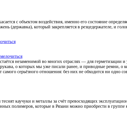
сается с объектом воздействия, именно его состояние определяе
жень (державка), который закрепляется в резцедержателе, и голо
 мелочиться
стаётся незаменимой во многих отраслях ― для герметизации и у
рукава, о которых мы уже писали ранее, и приводные ремни, о к
т самого серьёзного отношения: без них не обходится ни одно 
 теснят каучуки и металлы за счёт превосходящих эксплуатацион
ванных полимеров, которые в Рязани можно приобрести в груп