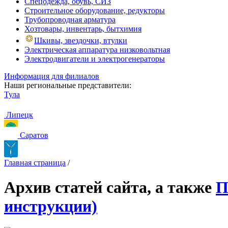
Спецодежда, обувь, СИЗ
Строительное оборудование, редукторы
Трубопроводная арматура
Хозтовары, инвентарь, бытхимия
Шкивы, звездочки, втулки
Электрическая аппаратура низковольтная
Электродвигатели и электрогенераторы
Информация для филиалов
Наши региональные представители:
Тула
Липецк
Саратов
Главная страница
/
Архив статей сайта, а также
П
инструкции)