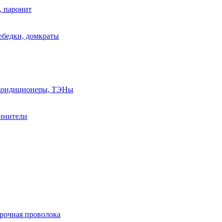
, паронит
лебедки, домкраты
, кондиционеры, ТЭНы
линители
арочная проволока