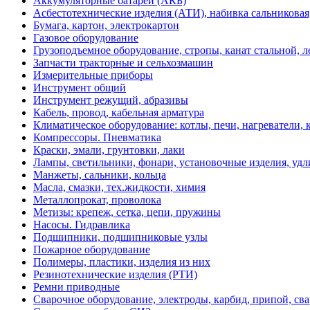
Аккумуляторные батареи (АКБ)
Асбестотехнические изделия (АТИ), набивка сальниковая
Бумага, картон, электрокартон
Газовое оборудование
Грузоподъемное оборудование, стропы, канат стальной, 
Запчасти тракторные и сельхозмашин
Измерительные приборы
Инструмент общий
Инструмент режущий, абразивы
Кабель, провод, кабельная арматура
Климатическое оборудование: котлы, печи, нагреватели
Компрессоры. Пневматика
Краски, эмали, грунтовки, лаки
Лампы, светильники, фонари, установочные изделия, уд
Манжеты, сальники, кольца
Масла, смазки, тех.жидкости, химия
Металлопрокат, проволока
Метизы: крепеж, сетка, цепи, пружины
Насосы. Гидравлика
Подшипники, подшипниковые узлы
Пожарное оборудование
Полимеры, пластики, изделия из них
Резинотехнические изделия (РТИ)
Ремни приводные
Сварочное оборудование, электроды, карбид, припой, св