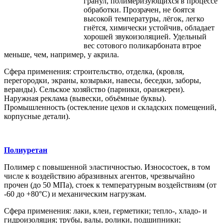
гранул, полимеризующихся в процессе
обработки. Прозрачен, не боятся
высокой температуры, лёгок, легко
гнётся, химически устойчив, обладает
хорошей звукоизоляцией. Удельный
вес сотового поликарбоната втрое
меньше, чем, например, у акрила.
Сфера применения: строительство, отделка, (кровля,
перегородки, экраны, козырьки, навесы, беседки, заборы,
веранды). Сельское хозяйство (парники, оранжереи).
Наружная реклама (вывески, объёмные буквы).
Промышленность (остекление цехов и складских помещений,
корпусные детали).
Полиуретан
Полимер с повышенной эластичностью. Износостоек, в том
числе к воздействию абразивных агентов, чрезвычайно
прочен (до 50 МПа), стоек к температурным воздействиям (от
-60 до +80°С) и механическим нагрузкам.
Сфера применения: лаки, клеи, герметики; тепло-, хладо- и
гидроизоляция; трубы, валы, ролики, подшипники;