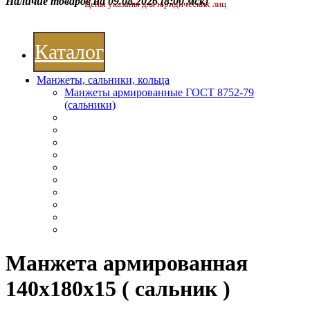
Наличие товаров на 09.08.2026
(8:00 мск)
Цены указаны для юридических лиц
Каталог
Манжеты, сальники, кольца
Манжеты армированные ГОСТ 8752-79
(сальники)
Манжета армированная
140х180х15 ( сальник )