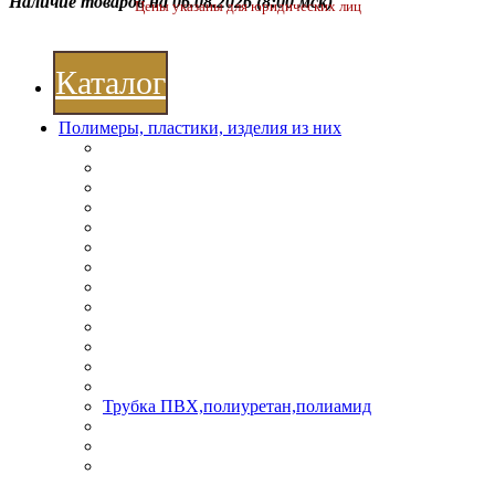
Наличие товаров на 06.08.2026
(8:00 мск)
Цены указаны для юридических лиц
Каталог
Полимеры, пластики, изделия из них
Трубка ПВХ,полиуретан,полиамид