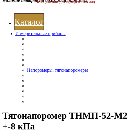
Наличие товаров на 06.08.2026
(8:00 мск)
Цены указаны для юридических лиц
Каталог
Измерительные приборы
Напоромеры, тягонапоромеры
Тягонапоромер ТНМП-52-М2
+-8 кПа