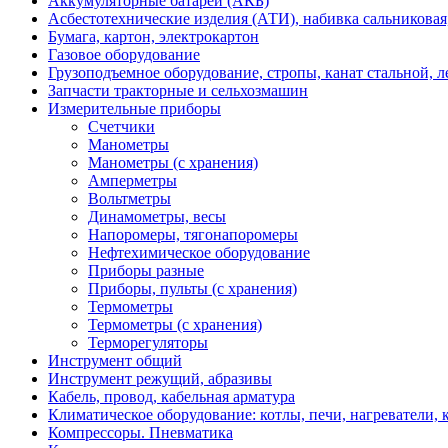
Аккумуляторные батареи (АКБ)
Асбестотехнические изделия (АТИ), набивка сальниковая
Бумага, картон, электрокартон
Газовое оборудование
Грузоподъемное оборудование, стропы, канат стальной, 
Запчасти тракторные и сельхозмашин
Измерительные приборы
Счетчики
Манометры
Манометры (с хранения)
Амперметры
Вольтметры
Динамометры, весы
Напоромеры, тягонапоромеры
Нефтехимическое оборудование
Приборы разные
Приборы, пульты (с хранения)
Термометры
Термометры (с хранения)
Терморегуляторы
Инструмент общий
Инструмент режущий, абразивы
Кабель, провод, кабельная арматура
Климатическое оборудование: котлы, печи, нагреватели
Компрессоры. Пневматика