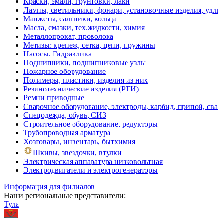
Краски, эмали, грунтовки, лаки
Лампы, светильники, фонари, установочные изделия, уд
Манжеты, сальники, кольца
Масла, смазки, тех.жидкости, химия
Металлопрокат, проволока
Метизы: крепеж, сетка, цепи, пружины
Насосы. Гидравлика
Подшипники, подшипниковые узлы
Пожарное оборудование
Полимеры, пластики, изделия из них
Резинотехнические изделия (РТИ)
Ремни приводные
Сварочное оборудование, электроды, карбид, припой, св
Спецодежда, обувь, СИЗ
Строительное оборудование, редукторы
Трубопроводная арматура
Хозтовары, инвентарь, бытхимия
Шкивы, звездочки, втулки
Электрическая аппаратура низковольтная
Электродвигатели и электрогенераторы
Информация для филиалов
Наши региональные представители:
Тула