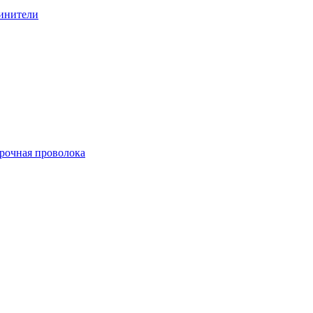
линители
арочная проволока